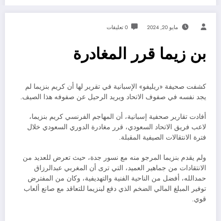
مايو 20, 2024
0 تعليقات
بن زيما قرر المغادرة
كشفت صحيفة «ريليفو» الإسبانية في تقرير لها أن كريم بنزيما لم
يجد نفسه في صفوف الاتحاد ويريد الرحيل عن صفوفه هذا الصيف.
أفادت تقارير صحفية إسبانية، أن المهاجم الفرنسي كريم بنزيما،
لاعب فريق الاتحاد السعودي، قرر مغادرة الدوري السعودي خلال
فترة الانتقالات الصيفية المقبلة.
ولم يقدم بنزيما المرجو منه مع نسور جدة، حيث تعرض للعديد من
الانتقادات من جماهير العميد، التي ترى أن المغربي عبدالرزاق
حمدالله، أفضل من الناحية الفنية والتهديفية، وكان من المفترض
توفير المبلغ المالي الضخم الذي دفع لبنزيما للتعاقد مع صانع ألعاب
قوي.