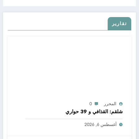
تقارير
المحرر
0
شلقم: القذافي و 39 حواري
أغسطس 6, 2026