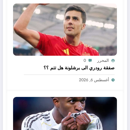
المحرر
0
صفقة رودري الى برشلونة هل تتم ؟؟
أغسطس 6, 2026