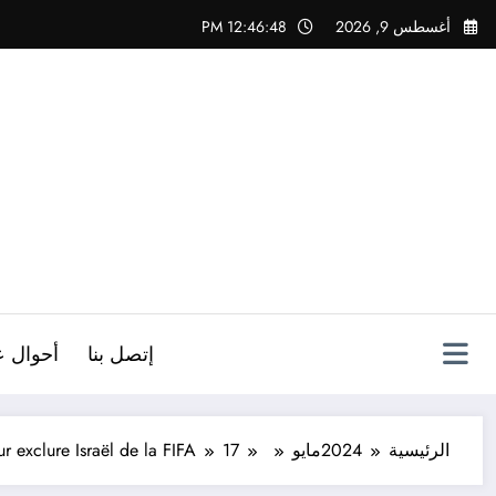
لتجاوز
أغسطس 9, 2026
12:46:49 PM
لى
لمحتوى
ص
إتصل بنا
أحوال ع
الرئيسية
2024
مايو
17
r exclure Israël de la FIFA