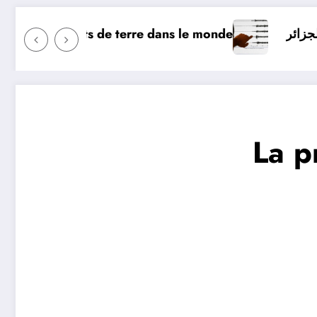
aujourd’hui ? Surveillance des tremblements de terre d
’hui en Algérie
La p