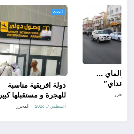
أحوال عربية
الحدث
“منريد الخبز والماي …
بس سالم ابو عداي”
دولة افر
للهجرة و
المحرر
أغسطس 7, 2026
أغسطس 7, 2026