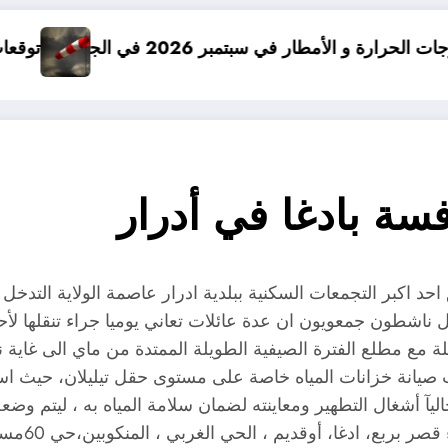
سبتمبر 2026 في الجزائر
توقعات درجات الحرارة في خريف 2026 في الجزائر
سة بادغا في أدرار
حد اكبر التجمعات السكنية ببلدية ادرار عاصمة الولاية التدخل 
وقال ناشطون جمعويون ان عدة عائلات تعاني يوميا جراء تنقلها ل
 مع مطلع الفترة الصيفية الطويلة الممتدة من ماي الى غاية نه
 صيانة خزانات المياه خاصة على مستوى حقل تيليلان، حيث ا
حاليآ أشغال التطهير ومعاينته لضمان سلامة المياه به ، ليتم 
وتحسين وضع