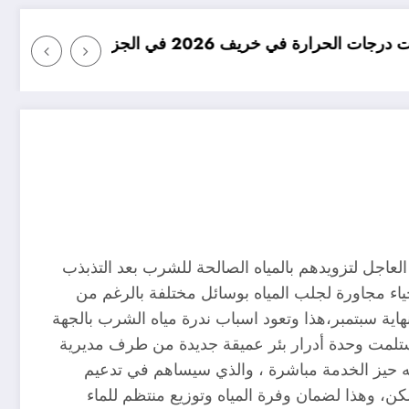
امطار بكميات كبيرة جدا متوقع
العاجل لتزويدهم بالمياه الصالحة للشرب بعد التذبذب
أحياء مجاورة لجلب المياه بوسائل مختلفة بالرغم من
اية سبتمبر،هذا وتعود اسباب ندرة مياه الشرب بالجهة
ستلمت وحدة أدرار بئر عميقة جديدة من طرف مديرية
وضعه حيز الخدمة مباشرة ، والذي سيساهم في تدعيم
ية التزويد بالمياه بخزان بربع الممون للإحياء قصر بربع، ادغا، أوقديم ، الحي الغربي ، المنكوبين،حي 60مسكن، وهذا لضمان وفرة المياه وتوزيع منتظم للماء