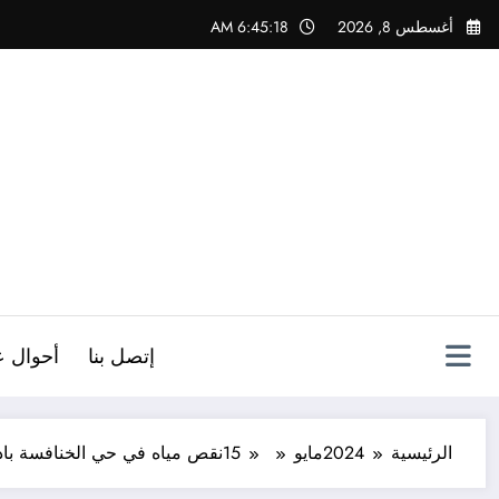
لتجاوز
أغسطس 8, 2026
6:45:19 AM
لى
لمحتوى
ص
إتصل بنا
أحوال ع
الرئيسية
2024
مايو
15
نقص مياه في حي الخنافسة بادغ