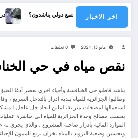
أي مجتمع دولي يناشدون؟
درجات الحرارة و الأمطار في 
اخر الاخبار
مايو 15, 2024
0 تعليقات
نقص مياه في حي الخناف
يناشد قاطنو حي الخنافسة وأحياء اخرى بقصر أدغا العتيق ا
وطالبوا الجزائرية للمياه بلدية ادرار بالتدخل السريع ، 
استعمالها لمضخات منزلية، املين ايجاد حل عاجل للمشكلة
بحسب مصالح وحدة الجزائرية للمياه الى مباشرة عمليات
الموارد المائية بأدرار صاحبة المشروع ، والذي يجري به 