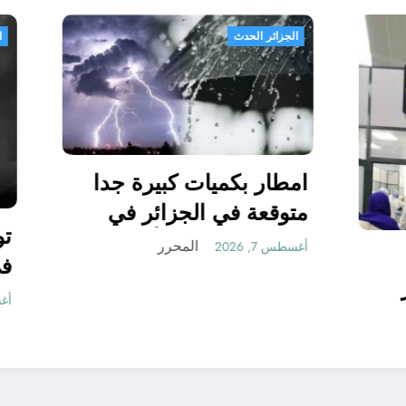
الجزائر الحدث
امطار بكميات كبيرة
متوقعة في الجزائر 
شهري سبتمبر و أكتوب
المحرر
أغسطس 7, 2026
يقية مناسبة
 مستقبلها كبير
الجزائر
المحرر