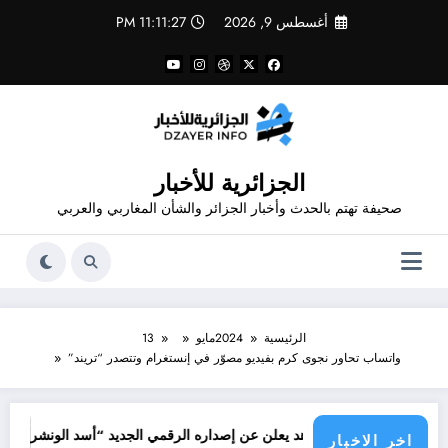
لتجاوز
أغسطس 9, 2026
11:11:27 PM
لى
لمحتوى
الجزائرية للأخبار
صحيفة تهتم بالحدث وأخبار الجزائر والشأن المغاربي والعربي
الرئيسية
2024
مايو
13
واتساب تحاور نجوى كرم بفيديو مصوّر في إنستغرام وتتصدر “تريند”
جرائم الا
مم قدور شاهد يعلن عن إصداره الرقمي الجديد “أسد الونشريس” تخليدا لنضال ا
اخر الاخبار