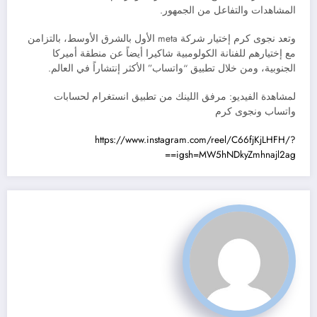
المشاهدات والتفاعل من الجمهور.
وتعد نجوى كرم إختيار شركة meta الأول بالشرق الأوسط، بالتزامن
مع إختيارهم للفنانة الكولومبية شاكيرا أيضاً عن منطقة أميركا
الجنوبية، ومن خلال تطبيق “واتساب” الأكثر إنتشاراً في العالم.
لمشاهدة الفيديو: مرفق اللينك من تطبيق انستغرام لحسابات
واتساب ونجوى كرم
https://www.instagram.com/reel/C66fjKjLHFH/?
igsh=MW5hNDkyZmhnajl2ag==