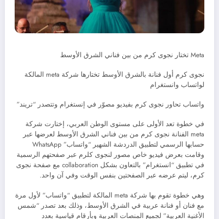
Meta تختار نجوى كرم من بين فناني الشرق الأوسط
نجوى كرم أول فنانة بالشرق الأوسط تختارها شركة meta المالكة
لواتساب وانستغرام
واتساب تحاور نجوى كرم بفيديو مصوّر في إنستغرام وتتصدر “تريند”
في خطوة تعد الأولى على مستوى الوطن العربي، إختارت شركة
meta الفنانة نجوى كرم من بين فناني الشرق الأوسط لعرضها عبر
حسابها الرسمي لتطبيق الدردشة الشهير “واتساب” WhatsApp
وقامت بعرض فيديو خاص مصور لنجوى كلرم عبر صفحتهم الرسمية
في تطبيق “انستغرام” بالتعاون بشكل collaboration مع صفحة نجوى
كرم، ليتم عرضه عبر الصفحتين بنفس الوقت وفي آن واحد.
وهي خطوة تقوم بها شركة meta المالكة لتطبيق “واتساب” لأول مرة
مع فنان أو فنانة عربية في الشرق الأوسط، وذلك بعد تصدر “شمس
الأغنية العربية” لجميع المنصات العربية وبأرقام قياسية بعدد