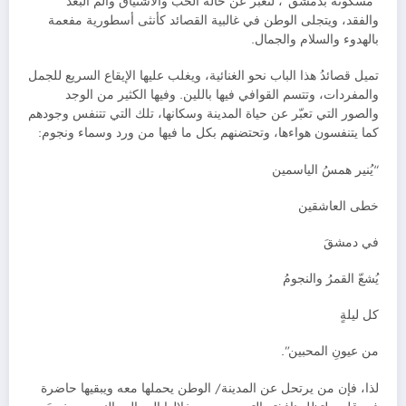
“مسكونة بدمشق”، لتعبّر عن حالة الحب والاشتياق وألم البعد
والفقد، ويتجلى الوطن في غالبية القصائد كأنثى أسطورية مفعمة
بالهدوء والسلام والجمال.
تميل قصائدُ هذا الباب نحو الغنائية، ويغلب عليها الإيقاع السريع للجمل
والمفردات، وتتسم القوافي فيها باللين. وفيها الكثير من الوجد
والصور التي تعبّر عن حياة المدينة وسكانها، تلك التي تتنفس وجودهم
كما يتنفسون هواءها، وتحتضنهم بكل ما فيها من ورد وسماء ونجوم:
“يُنير همسُ الياسمين
خطى العاشقين
في دمشقَ
يُشعّ القمرُ والنجومُ
كل ليلةٍ
من عيونِ المحبين”.
لذا، فإن من يرتحل عن المدينة/ الوطن يحملها معه ويبقيها حاضرة