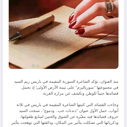
منذ العنوان، تؤكد الشاعرة السورية المقيمة في باريس ريم السيد
في مجموعتها “سورياليزم” على ثيمة الأرض الأولى؛ إذ تحمل
قصائدها حنيناً للوطن وتكشف عن مرارة الغربة.
وجاءت القصائد التي كتبتها الشاعرة المقيمة في باريس في ثلاثة
أبواب، حمل الأول عنوان “دندنات حب.. ودموع”، نسجت السيد
حروف قصائدها فيه معبّرة عن الشوق والحنين لمنابع طفولتها،
وذكرياتها التي تشكلت بتأثير من المكان، وذائقتها التي توهجت بتأثير