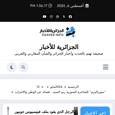
لتجاوز
أغسطس 6, 2026
1:56:17 PM
لى
لمحتوى
الجزائرية للأخبار
صحيفة تهتم بالحدث وأخبار الجزائر والشأن المغاربي والعربي
الرئيسية
2024
مايو
13
“سورياليزم” للشاعرة السورية ريم السيد.. قصائد عن الوطن والاغتراب
 الأطراف
الرجل الذي يقود ملف فينيسيوس جونيور
قانون المؤثرات العقلية في الجزائر
اخر الاخبار