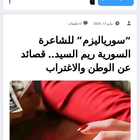
مايو 13, 2024
0 تعليقات
“سورياليزم” للشاعرة
السورية ريم السيد.. قصائد
عن الوطن والاغتراب