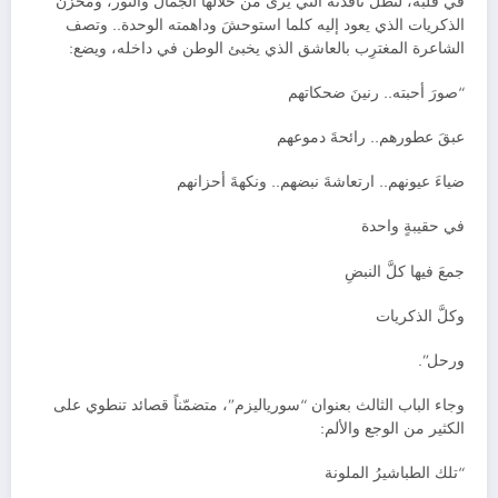
في قلبه، لتظل نافذته التي يرى من خلالها الجمال والنور، ومخزنَ
الذكريات الذي يعود إليه كلما استوحشَ وداهمته الوحدة.. وتصف
الشاعرة المغترِب بالعاشق الذي يخبئ الوطن في داخله، ويضع:
“صورَ أحبته.. رنينَ ضحكاتهم
عبقَ عطورهم.. رائحةَ دموعهم
ضياءَ عيونهم.. ارتعاشةَ نبضهم.. ونكهةَ أحزانهم
في حقيبةٍ واحدة
جمعَ فيها كلَّ النبضِ
وكلَّ الذكريات
ورحل”.
وجاء الباب الثالث بعنوان “سورياليزم”، متضمّناً قصائد تنطوي على
الكثير من الوجع والألم:
“تلك الطباشيرُ الملونة