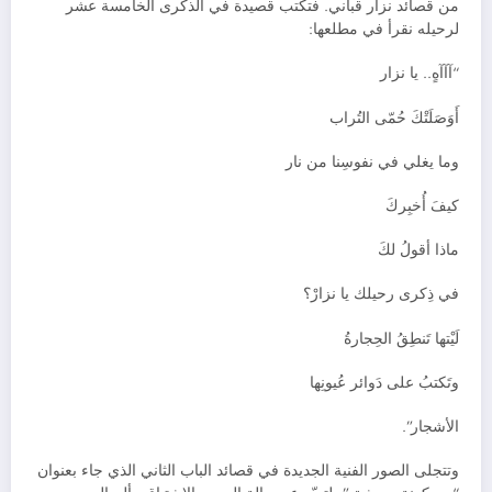
من قصائد نزار قباني. فتكتب قصيدة في الذكرى الخامسة عشر
لرحيله نقرأ في مطلعها:
“آآآهٍ.. يا نزار
أَوَصَلَتْكَ حُمّى التُراب
وما يغلي في نفوسِنا من نار
كيفَ أُخبِركَ
ماذا أقولُ لكَ
في ذِكرى رحيلك يا نزارْ؟
لَيْتها تَنطِقُ الحِجارةُ
وتَكتبُ على دَوائر عُيونِها
الأشجار”.
وتتجلى الصور الفنية الجديدة في قصائد الباب الثاني الذي جاء بعنوان