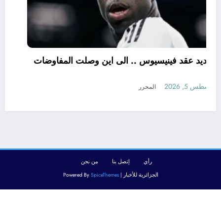
تجديد عقد فينيسيوس .. الى اين وصلت المفاوضات
؟
أغسطس 5, 2026
المحرر
رأي
إتصل بنا
من نحن
الجزائرية للأخبار | Powered By
SpiceThemes