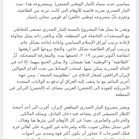
سياسي جديد سماه (التيار الوطني الشيعي). وبمشروعه هذا، سدد
التيار الصدري ضربة قاضية للأوهام التي كانت تبرئه من الطائفية،
وتجزم بأنَّ مشروعه (وطني خالص) أي قومي محلي بامتياز.
وبقدر ما يمثل هذا المشروع بالنسبة للتيار الصدري مسعى للتعاطي
مع المستجدات الحاصلة في المنطقة، فإنَّه وبالقدر ذاته يمثل محاولة
لإعادة ترتيب أوراق الإسلام السياسي وإعادة إنتاجه بشكل عام،
وترتيب أوراق الطائفية بشكل خاص، والنفخ بروحها التي أزهقتها
انتفاضة أكتوبر-تشرين ٢٠١٩، لجمعها بيده. والمفارقة المضحكة، أنَّ
“الطائفية” و”الوطنية” هما نقيضان، ولا يمكن الجمع بينهما، إلا انه في
الحالة الصدرية يمكن تبنيها، لسحب البساط من تحت أقدام الموالين
لإيران الرافعين لشعار الدفاع عن “مظلومية الشيعة”، ومن جهة
أخرى التناغم مع ما يذهب إليه العراق أو تدفع به الولايات المتحدة
الأمريكية للعودة الى (الحضن) العربي مضاف له (الحضن) التركي في
المنطقة.
ويعتبر مشروع التيار الصدري المناهض لإيران، أقرب الى أحد أجنحة
الإطار التنسيقي الذي يتصاعد فيه دخان البنادق، ويمثله المالكي
والخزعلي والعامري، بعيدا عن كل الأوهام التي ينثرها هنا وهناك،
التي تتمثل بتعالي صوت بكائه وصرخاته غير الثورية على أهالي غزة.
فتلك الصرخات لا تتجاوز أن تكون أكثر قوة وصدى من أصوات