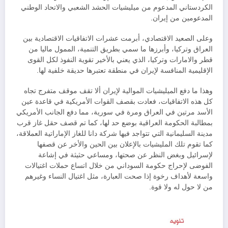
الكردستاني المدعوم من ميليشيات الحشد الشعبي والاتحاد الوطني
المدعومين من إيران.
وعلى الصعيد الاقتصادي، أبرمت عشرات الاتفاقيات الاقتصادية بين
العراق وتركيا، وأبرزها ما سمي بطريق التنمية، الممول ماليا من
قطر والامارات وتركيا، الذي يعني بالأخير تقوية النفوذ لكل القوى
الإقليمية المنافسة لإيران في منطقة تعتبرها حديقة خلفية لها.
وهذا ما دفع الميليشيات الموالية لإيران ألا تقف موقف متفرج تجاه
كل هذه الاتفاقيات، فعادت بقصف القوات الأمريكية في قاعدة عين
الأسد مرتين في العراق ومرة في سورية، مما دفع الجانب الأمريكي
بمطالبة الحكومة العراقية بوضع حد لها، كما تم قصف حقل غاز قرب
مدينة السليمانية التي تتواجد فيها شركة دانا للغاز الإماراتية العملاقة،
كما تقوم تلك المليشيات بالإعلان بين الحين والأخر عن قصفها
لإسرائيل وبغض النظر عن صحتها، ومساعي حثيثة في إشاعة
الفوضى لإحراج حكومة السوداني من خلال اتساع حملات اغتيالات
واسعة لأهداف رخوة إذا صحت العبارة، مثل اغتيال النساء وغيرهم
من لا حول له ولا قوة.