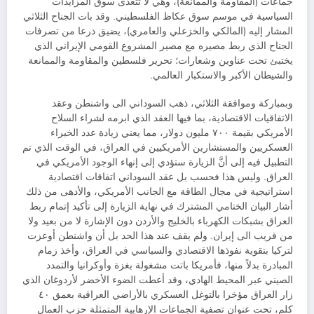
جماعات (المقاومة والممانعة)، وهي لا تتعدى سوق المزايدات
السياسية في موسم سوق عكاظ الفلسطيني. وقد بات الجناح الثلاثي
المشار إليه (المالكي والخزعلي والعامري)، يضيق ذرعا من تصرفات
الجناح الذي ربط مصيره مع مصير المشروع القومي الإيراني الذي
يختبئ تحت عناوين وشعارات؛ تحرير فلسطين والمقاومة والممانعة
والشيطان الأكبر والاستكبار العالمي.
وبمباركة وموافقة الثلاثي، ذهب السوداني الى واشنطن وعقد
الاتفاقيات الاقتصادية، بما فيها العقد الذي ابرمه لشراء السلاح
الأمريكي بقيمة ٧٠٠ مليون دولار، مما يعني زيادة عدد الخبراء
العسكريين والمستشارين الأمريكيين في العراق، في الوقت الذي تم
التطبيل فيه إلى أنَّ الزيارة ستؤدي إلى إنهاء الوجود الأمريكي في
العراق. وليس هذا فحسب بل عقد السوداني اتفاقات اقتصادية
استراتيجية في مجال الطاقة مع الجانب الأمريكي، والأدهى من ذلك
أشار البيان الختامي المشترك في نهاية الزيارة إلى تأكيد إتمام ربط
العراق بشبكات الكهرباء بالخليج والأردن دون الإشارة لا من بعيد ولا
من قريب الى إيران. ولم يقف عند هذا الحد بل أن واشنطن أوعزت
لتركيا بتقوية نفوذها الاقتصادي والسياسي في العراق، وأخذ زمام
المبادرة بدلاً منها، فأمريكا باتت مشغولة بغزة وأوكرانيا والتمدد
الصيني عبر المحيط الهادي، وقد أعطت الضوء الأخضر لأردوغان الذي
زار العراق مؤخرا بالتوغل العسكري بالأراضي العراقية بعمق ٤٠
كلم، تحت عنوان تصفية الجماعات الإرهابية المتمثلة حزب العمال