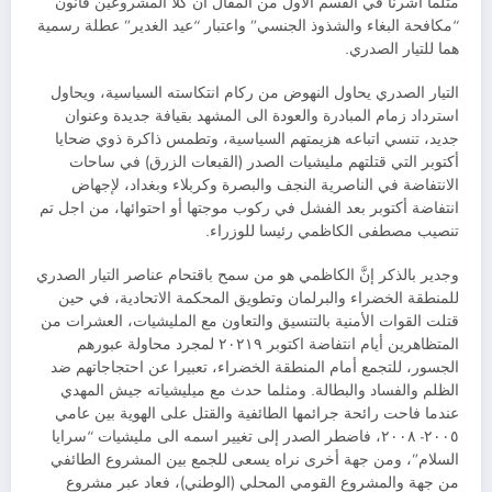
مثلما أشرنا في القسم الأول من المقال أنَّ كلا المشروعين قانون
“مكافحة البغاء والشذوذ الجنسي” واعتبار “عيد الغدير” عطلة رسمية
هما للتيار الصدري.
التيار الصدري يحاول النهوض من ركام انتكاسته السياسية، ويحاول
استرداد زمام المبادرة والعودة الى المشهد بقيافة جديدة وعنوان
جديد، تنسي اتباعه هزيمتهم السياسية، وتطمس ذاكرة ذوي ضحايا
أكتوبر التي قتلتهم مليشيات الصدر (القبعات الزرق) في ساحات
الانتفاضة في الناصرية النجف والبصرة وكربلاء وبغداد، لإجهاض
انتفاضة أكتوبر بعد الفشل في ركوب موجتها أو احتوائها، من اجل تم
تنصيب مصطفى الكاظمي رئيسا للوزراء.
وجدير بالذكر إنَّ الكاظمي هو من سمح باقتحام عناصر التيار الصدري
للمنطقة الخضراء والبرلمان وتطويق المحكمة الاتحادية، في حين
قتلت القوات الأمنية بالتنسيق والتعاون مع المليشيات، العشرات من
المتظاهرين أيام انتفاضة اكتوبر ٢٠٢١٩ لمجرد محاولة عبورهم
الجسور، للتجمع أمام المنطقة الخضراء، تعبيرا عن احتجاجاتهم ضد
الظلم والفساد والبطالة. ومثلما حدث مع ميليشياته جيش المهدي
عندما فاحت رائحة جرائمها الطائفية والقتل على الهوية بين عامي
٢٠٠٥- ٢٠٠٨، فاضطر الصدر إلى تغيير اسمه الى مليشيات “سرايا
السلام”، ومن جهة أخرى نراه يسعى للجمع بين المشروع الطائفي
من جهة والمشروع القومي المحلي (الوطني)، فعاد عبر مشروع