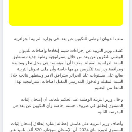
ملف الديوان الوطني للتكوين عن بعد..في وزارة التربية الجزائرية
كشف وزير التربية عن إجراءات سيتم إتخاذها وإضافات للديوان
الوطني للتكوين عن بعد من خلال إستراتيجية وطنية جديدة ستطبق
السنة الدراسية المقبلة. مضيفا أن المؤسسة هي محل نظر ومتابعة
ومرافقة ودراسة لتكريس مهامها خاصة وأن ملف تحويل التربية
يعالج على مستويات عليا الجزائر سترافق الامر وستظهر نتائجه خلال
السنة المقبلة والدخول المدرسي المقبل اضافات استراتيجية لهذا
النمط من التعليم
و قال وزير التربية الوطنية عبد الحكيم بلعابد، أن إمتحان إثبات
المستوى إنطلق في ظروف حسنة. خاصة وأن التكوين عن بعد هي
المدرسة الثانية.
وأضاف وزير التربية على هامش إعطائه إشارة إنطلاق إمتحان إثبات
المستوى لدورة ماي 2024. أن الإمتحان سيجتازه 520 ألف تلميذ عبر