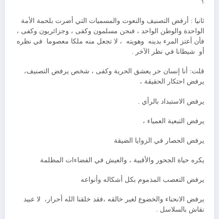
؟
ثانيا : أرفض التصنيف والنعوت والمسميات التي أضرت بلحمة الأمة
الواحدة والوطن الواحد ، فنحن مسلمون وكفى ، وجزائريون وكفى ،
فأن أعتز المرء بدينه وهويته ، لا تجعل منه ملكا معصوما في نظره
أو شيطانا في نظر الآخر .
قلت: أنا إنسان حر يعشق الحرية وكفى ، شخص يرفض التصنيف،
يرفض احتكار الحقيقة ،
يرفض الاستبداد بالرأي .
يرفض التبعية العمياء ،
يرفض الحصار في الزوايا الضيقة
يكره حياة الجحور والأقبية ، والعيش في الفضاءات المظلمة
يرفض التعصب المذموم بكل أشكاله وأنواعه
يرفض الانحناء والخضوع لغير خالقه ،فقد خلقنا الله أحرار، لا عبيد
نقاش بالسلاسل .