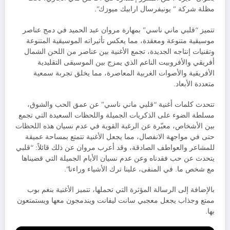
مظلة شركة ” يونيفرسال ارابيك ميوزك”.
تتميز “قلبي ماني ناسي” بمهارة مروان عبد الحميد في دمج عناصر
موسيقية متنوعة ومعقدة، مما يعكس تأثيراته الموسيقية المتنوعة
وتقنيات إنتاجه الجديدة، تجمع الأغنية بين عناصر من اللحن الشمال
أفريقي والأفروبيت الناعم الذي يمزج بين الموسيقى التقليدية
الأفريقية والأصوات الغربية المعاصرة، مما يخلق تجربة سمعية
متعددة الأبعاد.
تتحدث كلمات أغنية “قلبي ماني ناسي” عن عمق الحب والشوق،
مسلطة الضوء على الذكريات الجميلة واللحظات السعيدة التي تجمع
بين الأشخاص، معبّرة عن الرغبة القوية في عدم نسيان هذه اللحظات
حتى في مواجهة الانفصال، مما يجعل الأغنية تتمتع بمساحة عميقة
للمشاعر والعواطف الصادقة، وقد أعرب مروان عن ذلك قائلاً: “قلبي
يتحدث عن حب فقدناه وعن عدم نسيان الأيام الجميلة التي قضيناها
مع شخص ما. في المنفى، علينا ترك الأشياء وراءنا”.
بالإضافة إلى الرسالة المؤثرة التي تحملها، تتميز الأغنية بنغم بوب
ممتع وجذاب يجعل معجبي سانت ليفانت ويندمجون معها ويستمتعون
بها.