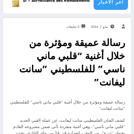
’hui en Algérie
est-il produit aujourd’hui ? Surveillance des tremblements de terre da
اخر الاخبار
مايو 7, 2024
0 تعليقات
رسالة عميقة ومؤثرة من
خلال أغنية “قلبي ماني
ناسي” للفلسطيني ”سانت
ليفانت”
رسالة عميقة ومؤثرة من خلال أغنية “قلبي ماني ناسي” للفلسطيني
”سانت ليفانت”
كشف الفنان الفلسطيني سانت ليفانت، عن عمله الفني الجديد
“قلبي ماني ناسي”، وهي أغنية منفردة تأتي ضمن مشروعه القادم
بعنوان “ديرة”، من المقرر إصداره في 24 من ماي الجاري، تحت