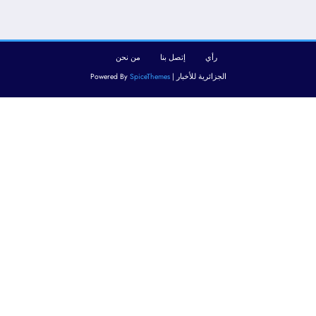
رأي
إتصل بنا
من نحن
الجزائرية للأخبار | Powered By
SpiceThemes