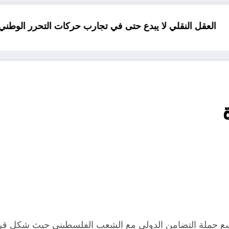
لي لا يبدع حتى في تجارب حركات التحرر الوطني
06 وفيات و إصابة 25 جريح في حادث مرور بقسنطينة
ع حملة التضامن الدولي مع الشعب الفلسطيني حيث شكل قرار 