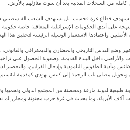
 كاملة من السجلات المدنية بعد أن سوت منازلهم بالأرض.
الشعب الفلسطيني متواصلة منذ 76 عاما لا تستهدف قطاع غزة فحسب، بل تستهدف ا
1967 لعملية تهويد حثيثة وممنهجة على أيدي الحكومات الإسرائيلية المتعاقبة
لأصليين واعتمادها الاستعمار الوسيلة الرئيسة لتحقيق هذا اله
يير وضع القدس التاريخي والحضاري والديمغرافي والقانوني، و
ت والأراضي داخل البلدة القديمة، وصعوبة الحصول على تراخيص 
نائس وتأدية الطقوس التلمودية وإدخال القرابين، والتحضير ل
ى وتحويل مصلى باب الرحمة إلى كنيس يهودي كمقدمة لتقسيم ا
ة طبيعية لدولة مارقة ومحصنة من المجتمع الدولي وتحميها وتد
ت آلاف الأبرياء، وما يحدث في غزة حرب مجنونة ومجازر لم نشا