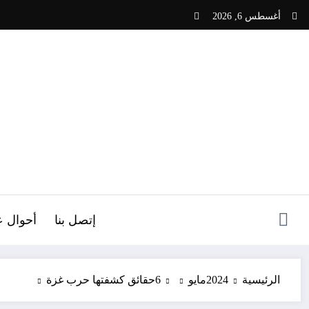
لتجاوز
أغسطس 6, 2026
لى
لمحتوى
ص
إتصل بنا
أحوال ع
الرئيسية
2024
مايو
6
حقائق كشفتها حرب غزة