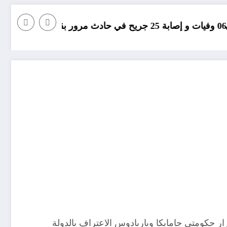
مؤامرة فينيسيوس
حكومتي جامايكا وباربادوس الاعتراف بالدولة