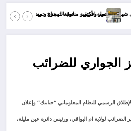
عات مناخ خريف 2026 الجزائر
ية مناسبة للهجرة و مستقبلها كبير
“منريد الخبز وال
 الجواري للضرائب
لاية ام البواقي رفقة المديرة العامة للضرائب السيدة أمال عبد اللطيف يوم 05/04/2024 على الإطلاق الرسمي للنظام المعلوماتي “جبايتك” وإعلان
 الضرائب لولاية ام البواقي، ورئيس دائرة عين مليلة،