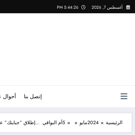
لتجاوز
أغسطس 7, 2026
5:44:27 PM
لى
لمحتوى
ص
إتصل بنا
أحوال ع
الرئيسية
2024
مايو
5
أم البواقي …إطلاق “جبايتك” ع