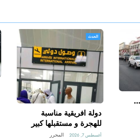
الحدث
الخبز والماي …
 ابو عداي”
دولة افريقية مناسبة
للهجرة و مستقبلها ك
المحرر
المحرر
أغسطس 7, 2026