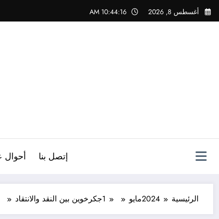
لتجاوز
أغسطس 8, 2026
10:44:17 AM
لى
لمحتوى
ص
إتصل بنا
أحوال ع
الرئيسية
2024
مايو
1
جكرخوين بين النقد والانتقاد