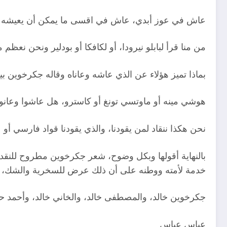
عاش في عوز أبدي، عاش في اقسى ما يمكن أن يعيشه شا
من منا قرأ لبابلو نيرودا، أو لكافكا أو بودلير ونحن نعظ
بماذا تميز هؤلاء عن الذي عاشه وعاناه وقاله جكرخوين بي
هوشي مينه أو ماوتسي تونغ أو كاسترو، هل عاشوا وعانوا
نحن هكذا ننقاد لمن يقودنا، والذي يقودنا قواد فارسي أو 
بالنهاية أقولها وبكل وضوح، شعر جكرخوين مطروح للنقد 
خدمة لأمته ووطنه على أن ذلك عرض للسخرية والشك، حا
جكرخوين خالد، والمصطفى خالد، والخاني خالد، وأحمد 
عباس عباس