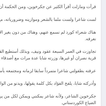
قرأت ومازلت أقرأ الكثير عن جكرخوين، ومن الحكمة أن ن
لست شاعرا ولست ملما بالشعر وموازينه وضرورياته، مع ذ
هناك شعراء كورد لم نسمع عنهم، وهناك من دون بغير الأبج
نعرفه.
تجاوزت في العمر السبعة عقود ونيف، وبذلك أستطيع ال
قرية نصران أو غيرها، وزرته شابا عدة مرات مع أصدقا
عرفته بطفولتي شاعرا متمرداً سابقا لزمانه ومجتمعه بأمي
وأدركته شابا، يلفح الفؤاد بكل كلمة يقولها، ويدنو من ا
جكرخوين الشاعر، ولأنه شاعر يمكنني ويمكن لكل من يرغ
الضياع الكوردستاني.