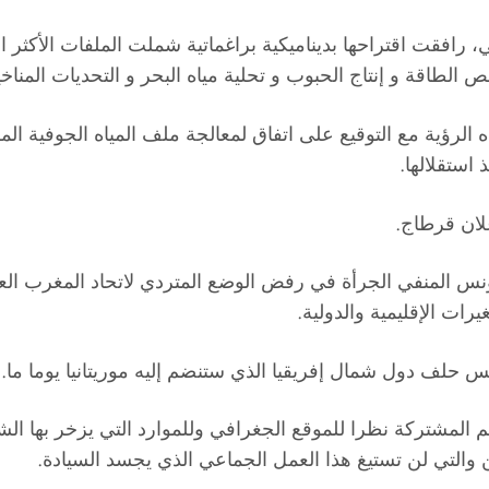
ي، رافقت اقتراحها بديناميكية براغماتية شملت الملفات الأكثر
لطاقة و إنتاج الحبوب و تحلية مياه البحر و التحديات المناخي
لرؤية مع التوقيع على اتفاق لمعالجة ملف المياه الجوفية ا
 استقلالها.
لان قرطاج.
نس المنفي الجرأة في رفض الوضع المتردي لاتحاد المغرب الع
رات الإقليمية والدولية.
 حلف دول شمال إفريقيا الذي ستنضم إليه موريتانيا يوما ما.
مشتركة نظرا للموقع الجغرافي وللموارد التي يزخر بها الشركاء 
 والتي لن تستيغ هذا العمل الجماعي الذي يجسد السيادة.