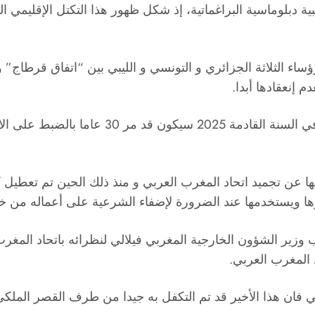
بية دبلوماسية البراغماتية، إذ شكل ظهور هذا التكتل الإقليمي 
ء الثلاثة الجزائري و التونسي و الليبي بين “اتفاق قرطاج” و
 إنعقادها أبدا.
إلا أنه في يوم 22 أبريل انعقد لقاء تأسيسي لن
 عن تجميد اتحاد المغرب العربي و منذ ذلك الحين تم تعطيل كاف
ا ويستخدمها عند الضرورة لإضفاء الشرعية على أعماله من خلال
ير أصحاب الذاكرة الضعيفة، فإنه في سنة 1995 كتب وزير الشؤون الخارجية المغربي فيلالي 
 المغرب العربي.
عربي فان هذا الأخير قد تم التكفل به جيدا من طرف القصر ال