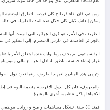
عام للاتحاد المغاربي الذي يتواجد في حالة موت سريري.
ومن ثم، فان لقاء قرطاج كان فرصة للتطرق للوضعية الهامد
يمكن إنعاش كيان كان خلال هذه المدة الطويلة في حالة 
الطريف في الأمر، هو كون الجزائر، التي اتهمت أنها الم
بالجزائر العاصمة في مارس المنصرم، إلى التفكير في س
الرئيس تبون لم يخف يوما نواياه عندما يتعلق الأمر بالتعا
غرار إنشاء خمسة مناطق للتبادل الحر مع مالي وموريتاني
وترمي هذه المبادرة لتمهيد الطريق، ريثما تعود دول الجوا
والمعروف، فان كل الدول الإفريقية منظمة اليوم في إطا
الانتماء لهياكل تنظيمية أخرى بالمشرق.
فمنذ 30 سنة، تشكل مساهمات و منح و رواتب موظفي اتحاد المغرب العربي عبء بالنسبة للدول الأعضاء التي هي في غنى عنه.