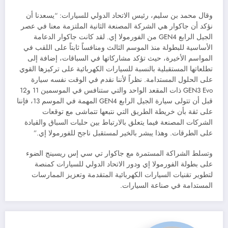
وقال محمد بن سليم، رئيس الاتحاد الدولي للسيارات: “يسعدنا أن
نؤكد أن جاكوار هي الشركة المصنعة الثانية الملتزمة معنا في عصر
الجيل الرابع GEN4 من الفورمولا إي. لقد كانت جاكوار الدعامة
الأساسية للبطولة منذ الموسم الثالث ومنافساً ثابتاً على اللقب في
المواسم الأخيرة، حيث تؤكد مشاركاتها في السباقات، إضافة إلى
تطلعاتها المستقبلية بالنسبة للسيارات الكهربائية على تركيزها القوي
على الحلول المستدامة. نظراً لأننا نقدم في الوقت نفسه سيارة
GEN3 Evo ذات المقعد الواحد والتي ستنافس في الموسمين 11 و12
قبل أن تتولى سيارة الجيل الرابع GEN4 المهمة في الموسم 13، فإننا
على ثقة بأن خريطة الطريق التي نتبعها تتماشى مع توقعات
الشركات المصنعة فيما يتعلق بالارتباط بين حلبات السباق والقيادة
على الطرقات. وهذا يبشر بالخير لمستقبل ناجح للفورمولا إي.”
وتسلط الشراكة المستمرة مع جاكوار تي سي إس ريسينج الضوء
على بطولة الفورمولا إي ودور الاتحاد الدولي للسيارات كمنصة
لتطوير تقنيات السيارات الكهربائية المتقدمة وتعزيز الممارسات
المستدامة في صناعة السيارات.