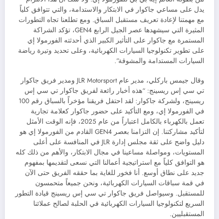
يدل على مساعي جاكوار في الابتكار والاستدامة، والتي تتوافق كلياً
مع مهمتنا لإعادة تعريف مستقبل السباق. ومع تطلعنا تجاه التطورات
المثيرة التي سيشهدها عصر الجيل الرابع GEN4، تؤكد الشراكة
المستمرة مع جاكوار على التأثير الكبير الذي أحدثته الفورمولا إي
على تطوير تكنولوجيا السيارات الكهربائية، وعلى تحديد وتيرة رياضة
السيارات المستدامة والمشوقة”.
وقال جيمس باركلي، مدير عام JLR Motorsport ومدير فريق جاكوار
تي سي إس ريسينج: “هذه أخبار رائعة لفريق جاكوار تي سي إس
ريسينج، ولشركة جاكوار: لقد احتفل فريقنا مؤخراً بالسباق رقم 100
في الفورمولا إي، ومع التأكيد على حضور جاكوار كعلامة تجارية
تعمل بالكهرباء بالكامل اعتباراً من عام 2025، فإنه الوقت الأمثل
لتأكيد مشاركتنا. إن التزامنا بعصر GEN4 القادم من الفورمولا إي هو
دليل واضح على ثقة مجلس إدارة JLR في المنافسة على أعلى
المستويات، ومواصلة مساعينا في مجال الابتكار، والأهم من ذلك كله
هو التوافق كلياً مع استراتيجية أعمالنا التي نسعى لتقديمها بمفهوم
جديد على نطاق أوسع. أنا فخور للغاية بما حققه الفريق حتى الآن
في قمة سباقات السيارات الكهربائية، ونحن جميعاً متحمسون
للمستقبل. وسيواصل فريق جاكوار تي سي إس ريسينج قيادة التطور
السريع لتكنولوجيا السيارات الكهربائية في الحلبة لصالح عملائنا
المستقبليين.