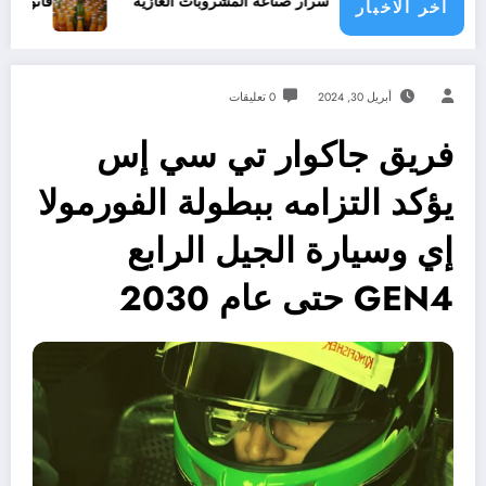
 .. اسرار صناعة المشروبات الغازية
قانون المشروبات و المشروبات الغازية في الجزائر
اخر الاخبار
أبريل 30, 2024
0 تعليقات
فريق جاكوار تي سي إس
يؤكد التزامه ببطولة الفورمولا
إي وسيارة الجيل الرابع
GEN4 حتى عام 2030