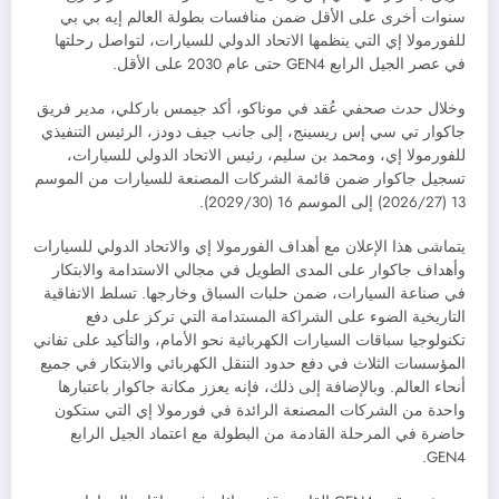
سنوات أخرى على الأقل ضمن منافسات بطولة العالم إيه بي بي
للفورمولا إي التي ينظمها الاتحاد الدولي للسيارات، لتواصل رحلتها
في عصر الجيل الرابع GEN4 حتى عام 2030 على الأقل.
وخلال حدث صحفي عُقد في موناكو، أكد جيمس باركلي، مدير فريق
جاكوار تي سي إس ريسينج، إلى جانب جيف دودز، الرئيس التنفيذي
للفورمولا إي، ومحمد بن سليم، رئيس الاتحاد الدولي للسيارات،
تسجيل جاكوار ضمن قائمة الشركات المصنعة للسيارات من الموسم
13 (2026/27) إلى الموسم 16 (2029/30).
يتماشى هذا الإعلان مع أهداف الفورمولا إي والاتحاد الدولي للسيارات
وأهداف جاكوار على المدى الطويل في مجالي الاستدامة والابتكار
في صناعة السيارات، ضمن حلبات السباق وخارجها. تسلط الاتفاقية
التاريخية الضوء على الشراكة المستدامة التي تركز على دفع
تكنولوجيا سباقات السيارات الكهربائية نحو الأمام، والتأكيد على تفاني
المؤسسات الثلاث في دفع حدود التنقل الكهربائي والابتكار في جميع
أنحاء العالم. وبالإضافة إلى ذلك، فإنه يعزز مكانة جاكوار باعتبارها
واحدة من الشركات المصنعة الرائدة في فورمولا إي التي ستكون
حاضرة في المرحلة القادمة من البطولة مع اعتماد الجيل الرابع
GEN4.