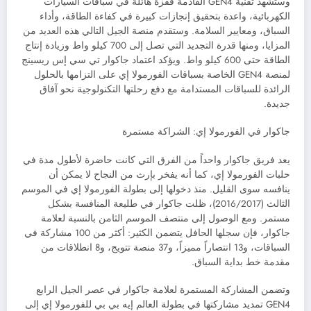
وستشهد تقنية GEN4 القادمة قفزة هائلة في سباقات السيارات
الكهربائية، واعدة بتحقيق إنجازات كبيرة في كفاءة الطاقة، وأداء
السباق، ومعايير السلامة. وستقدم منصة الجيل التالي هذه العديد من
المزايا، ومنها قدرة التجديد التي تصل إلى 700 كيلو واط وزيادة إنتاج
الطاقة حتى 600 كيلو واط. ويؤكد اعتماد جاكوار تي سي إس ريسينج
لمنصة GEN4 الخاصة بسباقات الفورمولا إي على التزامها بالحلول
الرائدة للسباقات المستدامة مع دفع رحلتها التكنولوجية نحو آفاق
جديدة.
جاكوار في الفورمولا إي: الشراكة مستمرة
يعد فريق جاكوار واحداً من الفرق التي كانت حاضرة لأطول مدة في
حلبات الفورمولا إي، كما أنه يفخر بإرث من النجاح لا يمكن أن
ينافسه سوى القليل. منذ دخولها إلى بطولة الفورمولا إي في الموسم
الثالث (2016/2017)، ظلت جاكوار في طليعة المنافسة بشكل
مستمر. ومع الوصول إلى منتصف الموسم الثامن بالنسبة لعلامة
جاكوار، فإن سجلها الحافل يتضمن الكثير: أكثر من 100 مشاركة في
السباقات، و13 انتصاراً مميزاً، و37 منصة تتويج، و8 انطلاقات من
مقدمة خط بداية السباق.
وتضمن المشاركة المستمرة لعلامة جاكوار في عصر الجيل الرابع
GEN4 تمديد مشاركتها في بطولة العالم إيه بي بي للفورمولا إي إلى