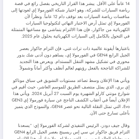
14 عاماً على الأقل. يبشر هذا القرار التاريخي بفصل رائع في قصة
رياضة السيارات للشركة، وهو اختيار شبكة الفورمولا إي لعودتها إلى
منافسات رياضة السيارات بعد توقف دام 12 عاماً. ونظراً لأن
الفورمولا إي تمثل أرض الاختبار النهائي لتكنولوجيا السيارات
الكهربائية من جاكوار، فإن هذا الالتزام يتماشى مع مساعيها المتمثلة
في التحول بالكامل إلى السيارات الكهربائية بحلول عام 2025.
باعتبارها أيقونة عالمية ذات تراث غني، فإن التزام جاكوار بعصر
الجيل الرابع GEN4 في الفورمولا إي، يساهم دون أدنى شك بدور
محوري في تشكيل مشهد التنقل المستدام. ويعرض هذا التجديد
للشراكة الناجحة بالفعل رؤيتهم لعالم أنظف وأكثر أماناً وشمولاً.
ويأتي هذا الإعلان وسط تصاعد مستويات التشويق في سباق موناكو
إي بري، الذي يمثل منتصف الطريق للموسم العاشر، حيث أقيم في
شوارع مونتي كارلو الشهيرة يوم السبت 27 أبريل 2024. ويأتي هذا
الإعلان أيضاً في أعقاب الكشف الناجح عن سيارة فورمولا إي GEN3
Evo، التي تمثل النقلة التالية نحو عصر GEN4، والنموذج الذي يتميز
بأعلى تسارع حتى الآن.
وقال جيف دودز، الرئيس التنفيذي لشركة الفورمولا إي: “يسعدنا
التزام فريق جاكوار تي سي إس ريسينج بعصر الجيل الرابع GEN4
من بطولة العالم إيه بي بي للفورمولا إي. ولا شك أن هذا الالتزام