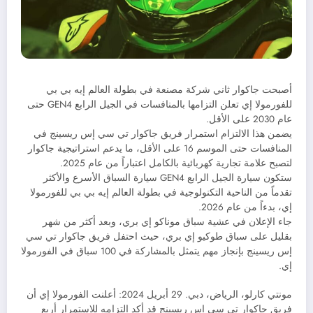
أصبحت جاكوار ثاني شركة مصنعة في بطولة العالم إيه بي بي
للفورمولا إي تعلن التزامها بالمنافسات في الجيل الرابع GEN4 حتى
عام 2030 على الأقل.
يضمن هذا الالتزام استمرار فريق جاكوار تي سي إس ريسينج في
المنافسات حتى الموسم 16 على الأقل، ما يدعم استراتيجية جاكوار
لتصبح علامة تجارية كهربائية بالكامل اعتباراً من عام 2025.
ستكون سيارة الجيل الرابع GEN4 سيارة السباق الأسرع والأكثر
تقدماً من الناحية التكنولوجية في بطولة العالم إيه بي بي للفورمولا
إي، بدءاً من عام 2026.
جاء الإعلان في عشية سباق موناكو إي بري، وبعد أكثر من شهر
بقليل على سباق طوكيو إي بري، حيث احتفل فريق جاكوار تي سي
إس ريسينج بإنجاز مهم يتمثل بالمشاركة في 100 سباق في الفورمولا
إي.
مونتي كارلو، الرياض، دبي. 29 أبريل 2024: أعلنت الفورمولا إي أن
فريق جاكوار تي سي إس ريسينج قد أكد التزامه للاستمرار أربع