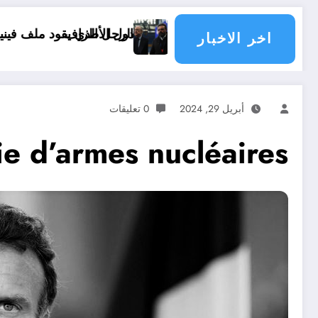
ها مسؤولية الدول الأطراف
الرجل الذي يقود ملف فينيسيوس جونيور
اخر الاخبار
أبريل 29, 2024
0 تعليقات
e d’armes nucléaires