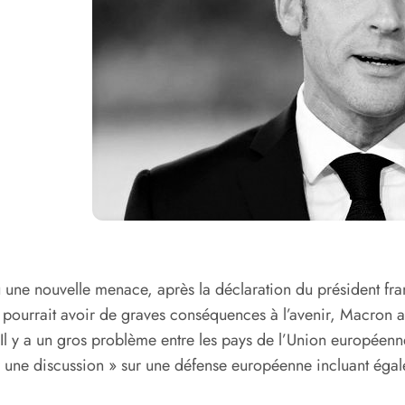
 une nouvelle menace, après la déclaration du président franç
ourrait avoir de graves conséquences à l’avenir, Macron a p
. Il y a un gros problème entre les pays de l’Union europée
er une discussion » sur une défense européenne incluant éga