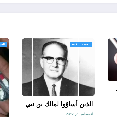
الحدث
ثقافة
ترسل رسالة نصية
خص ما وأنت
الذين أساؤوا لمالك
أنهي الرسالة،
، واحذفها، وأعد
أغسطس 6, 2026