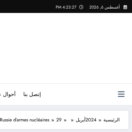
لتجاوز
أغسطس 6, 2026
4:23:28 PM
لى
لمحتوى
ص
إتصل بنا
أحوال ع
الرئيسية
2024
أبريل
29
ussie d’armes nucléaires