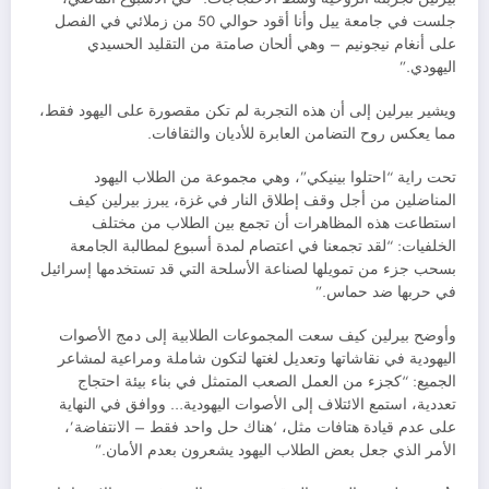
جلست في جامعة ييل وأنا أقود حوالي 50 من زملائي في الفصل
على أنغام نيجونيم – وهي ألحان صامتة من التقليد الحسيدي
اليهودي.”
ويشير بيرلين إلى أن هذه التجربة لم تكن مقصورة على اليهود فقط،
مما يعكس روح التضامن العابرة للأديان والثقافات.
تحت راية “احتلوا بينيكي”، وهي مجموعة من الطلاب اليهود
المناضلين من أجل وقف إطلاق النار في غزة، يبرز بيرلين كيف
استطاعت هذه المظاهرات أن تجمع بين الطلاب من مختلف
الخلفيات: “لقد تجمعنا في اعتصام لمدة أسبوع لمطالبة الجامعة
بسحب جزء من تمويلها لصناعة الأسلحة التي قد تستخدمها إسرائيل
في حربها ضد حماس.”
وأوضح بيرلين كيف سعت المجموعات الطلابية إلى دمج الأصوات
اليهودية في نقاشاتها وتعديل لغتها لتكون شاملة ومراعية لمشاعر
الجميع: “كجزء من العمل الصعب المتمثل في بناء بيئة احتجاج
تعددية، استمع الائتلاف إلى الأصوات اليهودية… ووافق في النهاية
على عدم قيادة هتافات مثل، ‘هناك حل واحد فقط – الانتفاضة’،
الأمر الذي جعل بعض الطلاب اليهود يشعرون بعدم الأمان.”