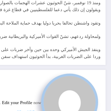
ومنذ 19 نوفمبر، شنّ الحوثيون عشرات الهجمات بالص
ويقولون إن ذلك يأتي دعما للفلسطينيين في قطاع غزة في
وتقود واشنطن تحالفا بحريا دوليا بهدف حماية الملاحة البحرية في هذه المنط
ولمحاولة ردعهم، تشنّ القوات الأميركية والبريطانية ضربات عل
وينفذ الجيش الأميركي وحده بين حين وآخر ضربات على ص
وردا على الضربات الغربية، بدأ الحوثيون استهداف سفن 
n.
Edit your Profile
now.