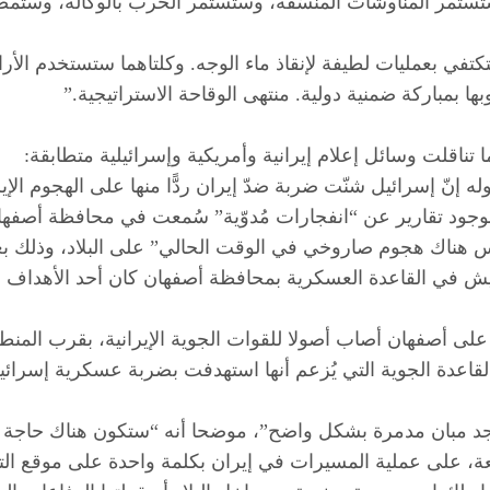
ة. ستستمر المناوشات المنسّقة، وستستمر الحرب بالوكالة، وس
 بعمليات لطيفة لإنقاذ ماء الوجه. وكلتاهما ستستخدم الأراضي 
ا بمباركة ضمنية دولية. منتهى الوقاحة الاستراتيجية.”
كما تناقلت وسائل إعلام إيرانية وأمريكية وإسرائيلية متطابقة:
إنّ إسرائيل شنّت ضربة ضدّ إيران ردًّا منها على الهجوم الإي
بوجود تقارير عن “انفجارات مُدوّية” سُمعت في محافظة أصفهان 
“ليس هناك هجوم صاروخي في الوقت الحالي” على البلاد، وذلك ب
جيش في القاعدة العسكرية بمحافظة أصفهان كان أحد الأهداف ال
 أصفهان أصاب أصولا للقوات الجوية الإيرانية، بقرب المنطقة
قاعدة الجوية التي يُزعم أنها استهدفت بضربة عسكرية إسرائي
توجد مبان مدمرة بشكل واضح”، موضحا أنه “ستكون هناك حاجة 
جمعة، على عملية المسيرات في إيران بكلمة واحدة على موقع ا