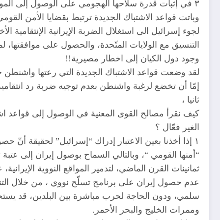
٣ في إثبات قدرة سلاحها الهجومي على الوصول إلى المواقع
وباتت قواعد الاشتباك الجديدة ترتبط بقضايا الأمن القومي ل
لجوء إسرائيل الى استغلال الضربة الإيرانية الإنتقامية ال
التنسيق مع الولايات المتّحدة، والحصول على موافقتها، لم
وجود دول الكيان إلى اخطار مصيرية!!
لقد وضعت قواعد الاشتباك الجديدة التي رعتها واشنطن حك
إمّا أن تخضع لرغبة واشنطن بعدم توجيه ضربة رد انتقامية عل
ثانيا ،
كيف نقرأ مصالح القوى المعنية في الوصول إلى قواعد اشتب
الغير فعّال ؟
١ إذا أخذنا بعين الاعتبار إدراك “إسرائيل” لحقيقة أنّ
“أمنها القومي “، وبالتالي السماح بوصول إيران إلى عتبة ت
ثمانينات القرن الماضي، لتدمير المواقع النووية الإيران
عدم حصول إيران على برنامج تسلّح نووي ، من خلال التنس
سلمي، ودون الحاجة لحرب مباشرة بين البلدين، قد يستجر
وممرات الخليج والبحر الأحمر.