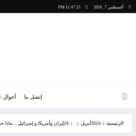
لتجاوز
أغسطس 7, 2026
11:47:26 PM
لى
لمحتوى
ص
إتصل بنا
أحوال ع
الرئيسية
2024
أبريل
24
إيران وأمريكا و إسرائيل .. ماذا 