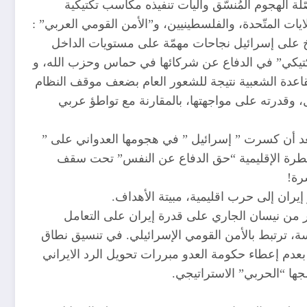
البالستية (١)، وقد حقق النظام الإيراني في محصّلة الهجوم المُنسّق وآليات تنفيذه مكاسب تكتيكية
ات المتّحدة، والفلسطينيين، و”الأمن القومي العربي” :
ريخ على إسرائيل نجاحات مهمّة على مستويات الداخل
ٍ تكتيكي” في الدفاع عن شركائها في حماس وحزب الله، و
القاعدة الشعبية نتيجة للشعور العام بضعف موقف النظام
، وقدرته على مواجهتها، بالمقارنة مع تواطؤ عربي
، بعد أن كسرت ” إسرائيل ” في هجومها العدواني على ”
السيطرة الإقليمية “حق الدفاع عن النفس” تحت سقف
رة!
ران إلى حرب اقليمية، مبيتة الأهداف.
شر من نيسان الجاري على قدرة إيران على التعامل
سة، ترتبط بالأمن القومي الإسرائيلي. في تنسيق نطاق
بعدم إعطاء حكومة العدو مبررات تحويل الرد الايراني
مجها “الحربي” الاستراتيجي.