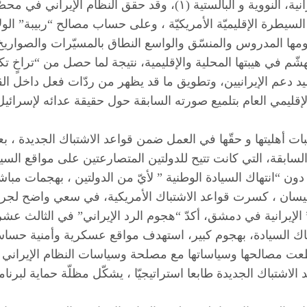
حرب شاملة، تُعطيها فرصة تدمير القاعدة العسكرية الإيرانية، النووية و 
طرة الإقليميّة الأمريكيّة ، وعلى حساب مصالح “ربيبة” الولاي
هجومها المدروس والمنسّق والواسع النطاق بالمسيّرات والصوا
هشّم في هيبتها المحلية والإقليمية، نتيجة لما حصل من “تراخ
حشيد دعم الإيرانيين، وتطويق ما قد يظهر من ردّات فعل داخل 
إقليمي العام بتلميع صورته السابقة حول حقيقة عدائه لإسرائيل
إثبات أهليتها و حقّها في العمل ضمن قواعد الاشتباك الجديدة 
ة السابقة، التي كانت تتيح للدولتين المتصارعتين على مواقع 
ون “انتهاك السيادة الوطنية ” لأيّ من الدولتين ، بهجمات مباش
نيسان ، كسرت قواعد الاشتباك الأمريكية، في سعي واضح لجر إي
 الإيرانية في دمشق، أكدّ “هجوم الرد الإيراني” في الثالث ع
تهاك السيادة، بهجوم كبير، استهدف مواقع عسكرية وأمنية حسا
قاطعت مصالحها وسياساتها مع مصلحة وسياسات النظام الإيراني 
لاشتباك الجديدة طابعا استراتيجيّا ، يشكّل مظلّة حماية لبرنا