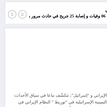
مؤامرة فينيسيوس ضد ا
الإيراني و “إسرائيل”، تتكشّف تباعا في سياق الأحداث:
يمينية الإسرائيلية في “توريط ” النظام الإيراني في