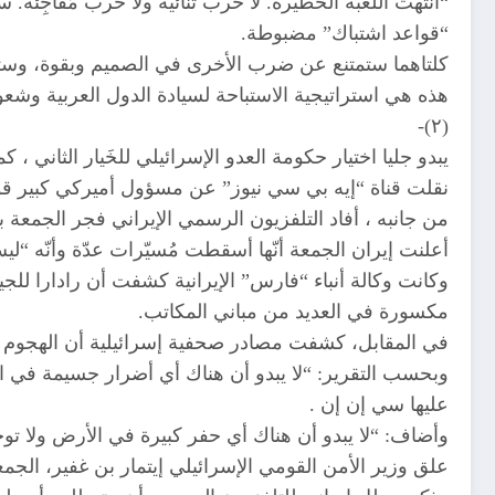
“انتهت اللعبة الخطيرة. لا حرب ثنائية ولا حرب مُفاجِئ
“قواعد اشتباك” مضبوطة.
كلتاهما ستمتنع عن ضرب الأخرى في الصميم وبقوة، وستكتفي
هذه هي استراتيجية الاستباحة لسيادة الدول العربية وشعوبه
(٢)-
يبدو جليا اختيار حكومة العدو الإسرائيلي للخَيار الثاني ، 
نقلت قناة “إيه بي سي نيوز” عن مسؤول أميركي كبير قوله 
من جانبه ، أفاد التلفزيون الرسمي الإيراني فجر الجمعة 
أعلنت إيران الجمعة أنّها أسقطت مُسيّرات عدّة وأنّه 
وكانت وكالة أنباء “فارس” الإيرانية كشفت أن رادارا لل
مكسورة في العديد من مباني المكاتب.
في المقابل، كشفت مصادر صحفية إسرائيلية أن الهجوم على
وبحسب التقرير: “لا يبدو أن هناك أي أضرار جسيمة في ال
عليها سي إن إن .
وأضاف: “لا يبدو أن هناك أي حفر كبيرة في الأرض ولا 
علق وزير الأمن القومي الإسرائيلي إيتمار بن غفير، ال