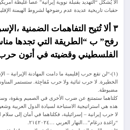
ألا يُشكّل “التهديد بقنبلة نووية إيرانية” عصا غليظة أ
حقبات تاريخية عديدة عدم رضوخها لشروط الهيمنة الإقليمية
٣ ألا تُتيح التفاهمات الضمنية ،ال
رفح” ب “الطريقة التي تجدها منا
الفلسطيني وقضيته في أتون حرب إقل
(١)-“لن تقع حرب إقليمية ما دامت المهادنة الإيرانية – ا
الخطيرة. لا حرب ثنائية ولا حرب مُفاجِئة. ستستمر الم
مضبوطة.
كلتاهما ستمتنع عن ضرب الأخرى في الصميم وبقوة، وستكتفي
هذه هي استراتيجية الاستباحة لسيادة الدول العربية وشعوبه
لا حرب إيرانية – إسرائيلية، فكلتاهما في أمان إلى سلام ان
“راغدة درغام”…النهار العربي …٢١٤٢٠٢٤.