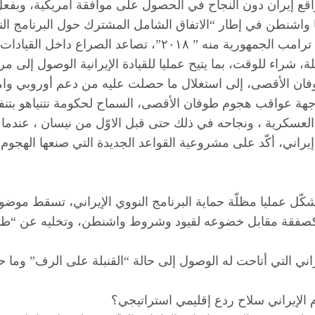
ع إيران دون النجاح في الحصول على موافقة أمريكية، وبفعل “
تها واشنطن في إطار “الاتفاق الشامل المشترك حول البرنامج ال
الديمقراطية “الاتفاق الشامل” ٢٠١٥، أو انسحاب حكومة ترامب ال
ن الأقصى، إلى استغلال ما حصلت عليه من دعم أوروبي وامريك
اجهة عواقب هجوم طوفان الأقصى، السماح لحكومة نتنياهو بتنفي
ية العسكرية ، ونجاحه في ذلك حتى قبل الاوّل من نيسان ، عند
 إيراني، أكّد على مشروعية القواعد الجديدة التي صنعها الهجوم 
كّل عمليا مظلّة حماية البرنامج النووي الإيراني، تسقط موضوع
”، كصفقة مقابل خضوعه لقيود وشروط واشنطن، وتخليه عن “طم