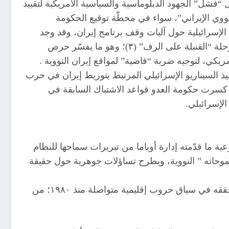
فشل” الجهود الدبلوماسية والسياسية الأمريكية لتقييد
نووي الإيراني”، سواء في محطّة توقيع الحكومة
جمهورية منه ” ٢٠١٨”، تصاعد الصراع داخل القيادات الإسرائيلية حول آليات وقف برنامج إيران، وقد وجد
البعض في سياسات واشنطن نوعا من التسويف والمماطلة، شراء للوقت، بما يتيح عمليا للقيادة الإيرانية الوصول إلى مرحلة “القنبلة على الرف” (٣)؛ وهو ما يفسّر حرص
ي، لتوجيه ضربة “قاضية” لمواقع إيران النووية .
ذ السيناريو الإسرائيلي المرتبط بتوريط إيران في حرب
ما كسرت حكومة العدو قواعد الاشتباك السابقة في
الإسرائيلي.
ية ما قدّمته إدارة أوباما من تبريرات سماحها للنظام
وحاته ” النووية، ويطرح تساؤلات جوهرية حول حقيقة
١ماهي طبيعة العلاقات بين الولايات المتّحدة والنظام الإيراني التي أتاحت له الوصول إلى حالة “القنبلة على الرف” وما حققه في سياق حروب إقليمية متواصلة منذ ١٩٨٠؛ من