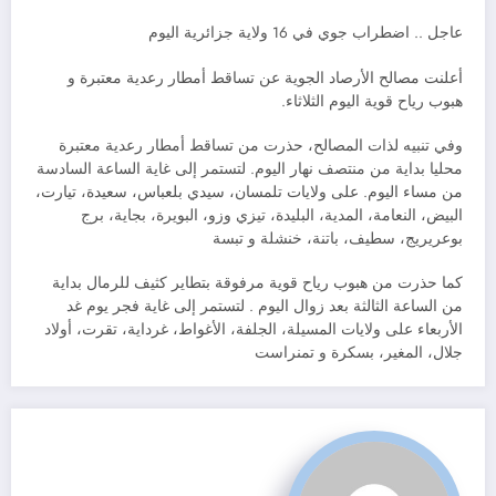
عاجل .. اضطراب جوي في 16 ولاية جزائرية اليوم
أعلنت مصالح الأرصاد الجوية عن تساقط أمطار رعدية معتبرة و
هبوب رياح قوية اليوم الثلاثاء.
وفي تنبيه لذات المصالح، حذرت من تساقط أمطار رعدية معتبرة
محليا بداية من منتصف نهار اليوم. لتستمر إلى غاية الساعة السادسة
من مساء اليوم. على ولايات تلمسان، سيدي بلعباس، سعيدة، تيارت،
البيض، النعامة، المدية، البليدة، تيزي وزو، البويرة، بجاية، برج
بوعريريج، سطيف، باتنة، خنشلة و تبسة
كما حذرت من هبوب رياح قوية مرفوقة بتطاير كثيف للرمال بداية
من الساعة الثالثة بعد زوال اليوم . لتستمر إلى غاية فجر يوم غد
الأربعاء على ولايات المسيلة، الجلفة، الأغواط، غرداية، تقرت، أولاد
جلال، المغير، بسكرة و تمنراست