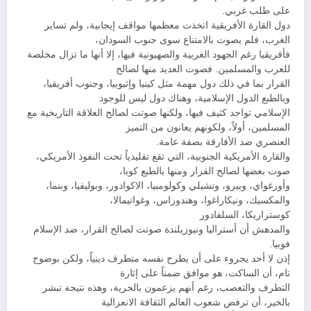
على طلب غربي.
دول القارة الأفريقية اتخذت معظمها مواقف إيجابية، ولم تساير
الغرب، فلم يصوت بالامتناع سوى جنوب السودان،
فأفريقيا رغم الجهود الغربية والصهيونية فيها، إلا أنها ما تزال مخلصة
للعرب والمسلمين. فصوت العديد منها لصالح
القرار بما في ذلك دول مهمة مثل كينيا وإثيوبيا، وجنوب أفريقيا،
وبالطبع الدول الإسلامية، وهناك دول ليس للوجود
الإسلامي تواجد كثيف فيها، ولكنها صوتت لصالح العلاقة التاريخية مع
المسلمين، أولاً، ولكونهم يعانون من التميز
العنصري ضد الأفارقة بصفة عامة.
والقارة الأمريكية الجنوبية، التي تقع تقليدياً تحت النفوذ الأمريكي،
صوت بعضها لصالح القرار ومنها بالطبع كوبا،
وأورغواي، وبيرو، وتشيلي وكولومبيا، الاكوادور، وبوليفيا، وبنما،
والمكسيك، ونيكاراغوا، وهندوراس، وغواتيمالا،
كوستراريكا، السلفادور
والمدهش أن أستراليا ونيوزيلندة صوتت لصالح القرار، ضد الإسلام
فوبيا.
إذن لا أحد يجروء على أن يطرح نفسه متطرف دينياً، ولكن بوضوح
تام، أن الساكت، هو موافق ضمناً على إثارة
التطرف والتعصب، رغم أنهم يزعمون بالحرية، وهذه نتيجة تبشر
بالخير، أن ترفض شعوب العالم الثقافة الانعزالية