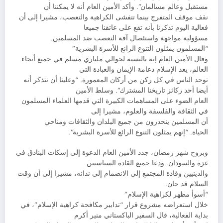
مستقبل وعالم مسالمان”. وأكد الأمين العام أنه لا يمكننا أن
نقف موقف المتفرج بينما تتفشى الكراهية والتعصب، مشيرا إلى أن
فعالية اليوم تذكرنا بأنه تقع على عاتقنا جميعا
مسؤولية مواجهة واستئصال آفة التعصب ضد المسلمين.
“المسلمون يمثلون التنوع الرائع للأسرة البشرية”
وقال الأمين العام إنه بالنسبة لحوالي ملياري مسلم في جميع أنحاء
العالم، يعد الإسلام دعامة الإيمان والعبادة التي
توحد الناس في كل ركن من أركان المعمورة. “وعلينا أن نتذكر أنه
أيضا أحد ركائز تاريخنا المشترك”. وسلط الأمين
العام الضوء على المساهمات الكبيرة التي قدمها العلماء المسلمون
في الثقافة والفلسفة والعلوم، مشيرا إلى
أن المسلمين ينحدرون من جميع البلدان والثقافات ومناحي
الحياة. “إنهم يمثلون التنوع الرائع للأسرة البشرية”.
وبروح شهر رمضان، جدد الأمين العام الدعوة إلى إسكات البنادق في
غزة والسودان. ودعا جميع القادة السياسيين
والدينيين وقادة المجتمع إلى الانضمام إلى ندائه، مشيرا إلى أن وقت
السلام قد حان.
“أسوأ مظهر لكراهية الإسلام”
خلال استعراضه مشروع قرار “تدابير مكافحة كراهية الإسلام”، في
بداية الفعالية، قال السفير الباكستاني منير أكرم