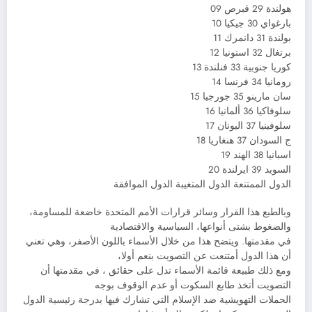
هولندة 29 قبرص 09
بارغواي 30 جيكيا 10
بولندة 31 دانمرك 11
برتغال 32 استونيا 12
كوريا جنوبية 33 فنلندة 13
رومانيا 34 فرنسا 14
سان مارينو 35 جورجيا 15
سلوفاكيا 36 ألمانيا 16
سلوفينيا 37 اليونان 17
ج السودان 37 هنغاريا 18
اسبانيا 38 الهند 19
السويد 39 ايرلندة 20
الدول الممتنعة الدول المتغيبة الدول الموافقة
وبالطبع هذا القرار وسائر قرارات الأمم المتحدة خاضعة للمساومة،
والضغوط بشتى أنواعها، السياسية والاقتصادية
في مقدمتها. ويتضح هذا من خلال الأسماء باللون الأصفر، وهي تعني
أن هذا الدول أمتنعت عن التصويت بنعم أولا،
ومع ذلك طبيعة قائمة الأسماء تدل على حقائق ، في مقدمتها أن
التصويت أتخذ طابع السكوت أو عدم الوقوف بوجه
الحملات التهويشية ضد الإسلام التي تشارك فيها بدرجة رئيسية الدول