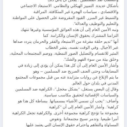
بأشكال عديدة. التمييز الهيكلي والنظامي. الاستبعاد الاجتماعي
والاقتصادي ، سياسات الهجرة غير المتكافئة. المراقبة
والتنميط غير المبرر. القيود المفروضة على الحصول على المواطنة
والتعليم والتوظيف والعدالة”.
ونبه الأمين العام إلى أن هذه العوائق المؤسسية وغيرها تنتهك
التزامنا المشترك بحقوق الإنسان والكرامة. كما
أنها “تديم حلقة مفرغة من الاستبعاد والفقر والحرمان يتردد صداها
عبر الأجيال. وفي الوقت نفسه، ينشر الخطاب
المثير للانقسام والتضليل الصور النمطية، ووصم المجتمعات المحلية،
وخلق بيئة من سوء الفهم والشك”.
وأشار الأمين العام إلى أن كل هذا يمكن أن يؤدي إلى زيادة في
المضايقات وحتى العنف الصريح ضد المسلمين – وهو
ما يتم الإبلاغ عن روايات متزايدة عنه من قبل مجموعات المجتمع
المدني في بلدان حول العالم.
وقال إن البعض يستغل، “بشكل مخجل”، الكراهية ضد المسلمين
والسياسات الإقصائية لتحقيق مكاسب سياسية.
وأضاف: “يجب أن نسمي الأشياء بمسمياتها. ببساطة كل هذا هو
كراهية”. وأشار الأمين العام إلى أن “كراهية
مجموعة ما تؤجج كراهية مجموعة أخرى. والكراهية تجعل الكراهية
أمرا طبيعيا. وتدمر نسيج مجتمعاتنا. وتقوض
المساواة والتفاهم واحترام حقوق الإنسان التي يعتمد عليها