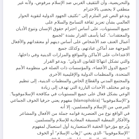
والتحريضية، وأن التثقيف الغربي ضد الإسلام مرفوض، ولأنه غير
منطقي لا يحضى بالاحترام
ويدعو النص غير الملزم إلى “تكثيف الجهود الدولية لتقوية الحوار
العالمي بشأن تعزيز ثقافة التسامح والسلام على
جميع المستويات، على أساس احترام حقوق الإنسان وتنوع الأديان
والمعتقدات”. كما يأسف القرار بشدة “لجميع
أعمال العنف ضد الأشخاص على أساس دينهم أو معتقداتهم والأفعال
الموجهة ضد أماكن عبادتهم، وكذلك جميع
الاعتداءات على الأماكن والمواقع والمزارات الدينية وفي داخلها،
والتي تشكل انتهاكا للقانون الدولي”. ويدعو القرار
“جميع الدول الأعضاء، والمؤسسات ذات الصلة في منظومة الأمم
المتحدة، والمنظمات الدولية والإقليمية الأخرى
والمجتمع المدني والقطاع الخاص والمنظمات الدينية، إلى تنظيم
ودعم مختلف الأحداث البارزة التي تهدف إلى زيادة
الوعي بشكل فعال على جميع المستويات في مكافحة الإسلاموفوبيا”.
و”الإسلاموفوبيا” (Islamophobia) مفهوم يعني حرفيا الخوف الجماعي
المرضي من الإسلام والمسلمين، إلا أنه
في الواقع نوع من العنصرية قوامه جملة من الأفعال والمشاعر
والأفكار النمطية المسبقة المعادية للإسلام والمسلمين.
ويُرجع مؤرخوا الحقبة الاستعمارية أول استعمال لمفهوم
“الإسلاموفوبيا” -الذي يعني “رُهاب الإسلام” أو الخوف