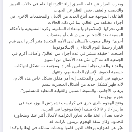
ويعرب القرار عن قلقه العميق إزاء “الارتفاع العام في حالات التمييز
والتعصب والعنف، بغض النظر عن الجهات
الفاعلة، الموجهة ضد أتباع العديد من الأديان والمجتمعات الأخرى في
أجزاء مختلفة من العالم، بما في ذلك الحالات
التي تحركها الإسلاموفوبيا ومعاداة السامية، وكره المسيحية والأحكام
المسبقة ضد الأشخاص من ديانات أو معتقدات
أخرى”. وقال مبعوث باكستان لدى الأمم المتحدة منير أكرم الذي قدم
القرار رسميًا اليوم الثلاثاء إن الإسلاموفوبيا
أصبحت “حقيقة تنتشر في عدة أجزاء من العالم”. وأضاف أكرم في
الجمعية العامة “إن مثل هذه الأعمال من التمييز
والعداء والعنف تجاه المسلمين -أفرادا ومجتمعات- تشكل انتهاكات
جسيمة لحقوق الإنسان الخاصة بهم، وتنتهك
حريتهم في الدين والمعتقد.. إنه أمر مقلق بشكل خاص هذه الأيام،
لأنه ظهر كشكل جديد من أشكال العنصرية يتسم
برهاب الأجانب، والتنميط السلبي والقولبة النمطية للمسلمين”.
هجوم نيوزيلندا
وفتح الهجوم -الذي جرى في كرايست تشيرتش النيوزيلندية في
مارس/آذار 2019- ملف الإسلاموفوبيا في الغرب،
خاصة بعد أن اتخذ طابعا تجاوز الكراهية لأفعال أكثر عنفا ومتجاوزة
للحدود. وكان منفذ الهجوم برينتون تارانت قد
عبّر عن اعتزازه برفاقه الذين قاموا بهجمات مماثلة في إيطاليا وكندا