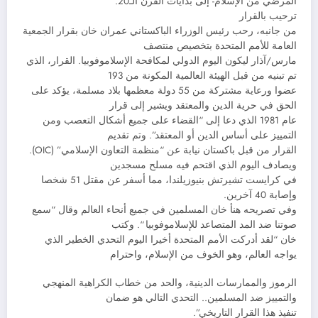
المرضي من الإسلام- إلى بدايات القرن الـ20.
ترحيب بالقرار
من جانبه، رحب رئيس الوزراء الباكستاني عمران خان بقرار الجمعية
العامة للأمم المتحدة بتخصيص منتصف
مارس/آذار ليكون اليوم الدولي لمكافحة الإسلاموفوبيا. القرار، الذي
تم تبنيه من قبل الهيئة العالمية المكونة من 193
عضوا ورعاية مشتركة من 55 دولة معظمها بلاد مسلمة، يؤكد على
الحق في حرية الدين والمعتقد ويشير إلى قرار
عام 1981 الذي دعا إلى “القضاء على جميع أشكال التعصب ومن
التمييز على أساس الدين أو المعتقد”. وتم تقديم
القرار من قبل باكستان نيابة عن “منظمة التعاون الإسلامي” (OIC).
ويصادف اليوم الذي اقتحم فيه مسلح مسجدين
في كرايست تشيرتش بنيوزيلندا، مما أسفر عن مقتل 51 شخصا
وإصابة 40 آخرين.
وفي تصريحه هنأ خان المسلمين في جميع أنحاء العالم وقال “سمع
صوتنا ضد المد المتصاعد للإسلاموفوبيا “. وكتب
خان “لقد أدركت الأمم المتحدة أخيرا اليوم التحدي الخطير الذي
يواجه العالم، وهو الخوف من الإسلام، واحترام
الرموز والممارسات الدينية، والحد من خطاب الكراهية المنهجي
والتمييز ضد المسلمين.. التحدي التالي هو ضمان
تنفيذ هذا القرار التاريخي”.