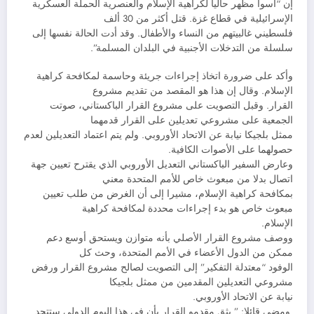
إن “أسوأ مظهر حاليا لكراهية الإسلام والعنصرية الحملة العسكرية
الإسرائيلية في قطاع غزة. قتل أكثر من 30 ألف
فلسطيني غالبيتهم من النساء والأطفال. وقد أدت الحالة نفسها إلى
سلسلة من التدخلات الأجنبية في البلدان المسلمة”.
وأكد على ضرورة اتخاذ إجراءات جريئة وحاسمة لمكافحة كراهية
الإسلام. وقال إن هذا هو المقصد من تقديم مشروع
القرار. وقبل التصويت على مشروع القرار الباكستاني، صوتت
الجمعية على مشروعي تعديلين على القرار قدمهما
ممثل بلجيكا نيابة عن الاتحاد الأوروبي. ولم يتم اعتماد التعديلين لعدم
حصولهما على الأصوات الكافية.
وعارض السفير الباكستاني التعديل الأوروبي الذي يقترح تعيين جهة
اتصال بدلا من مبعوث خاص للأمم المتحدة معني
بمكافحة كراهية الإسلام، مشيرا إلى أن الغرض من طلب تعيين
مبعوث خاص هو بدء إجراءات محددة لمكافحة كراهية
الإسلام.
ووصف مشروع القرار الأصلي بأنه متوازن ويستحق أوسع دعم
ممكن من الدول الأعضاء في الأمم المتحدة، وحث كل
الوفود “معتدلة التفكير” إلى التصويت لصالح مشروع القرار ورفض
مشروعي التعديلين المقدمين من ممثل بلجيكا
نيابة عن الاتحاد الأوروبي.
ومضى قائلا: ” يثق مقدمو القرار بأن في هذا اليوم الدولي ستتحد