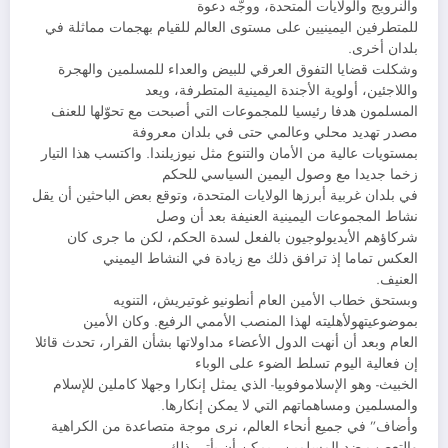
والنرويج والولايات المتحدة، ووجّه دعوة
للمتطرفين اليمينيين على مستوى العالم للقيام بهجمات مماثلة في
بلدان أخرى.
وشكلت قضايا التفوق العرقي للبيض والعداء للمسلمين والهجرة
واللاجئين، أولوية الأجندة اليمينية المتطرفة، ويعد
المسلمون هدفا رئيسيا للمجموعات التي أصبحت مع تحوّلها للعنف
مصدر تهديد محلي وعالمي حتى في بلدان معروفة
بمستويات عالية من الأمان والتنوع مثل نيوزيلندا. واكتسب هذا التيار
زخما جديدا مع وصول اليمين السياسي للحكم
في بلدان غربية أبرزها الولايات المتحدة، وتوقع بعض الباحثين أن يقل
نشاط المجموعات اليمينية العنيفة بعد أن وصل
شركاؤهم الأيديولوجيون بالفعل لسدة الحكم، لكن ما جرى كان
العكس تماما إذ ترافق ذلك مع زيادة في النشاط اليميني
العنيف.
وبستحق خطاب الأمين العام أنطونيو غوتيريش، التنويه
بموضوعيتهولأهليته لهذا المنصب الأممي الرفيع. وكان الأمين
العام وبعد أن أنهت الدول الأعضاء مداولاتها بشأن القرار، تحدث قائلا
إن فعالية اليوم تسلط الضوء على الوباء
الخبيث- وهو الإسلاموفوبيا- الذي يمثل إنكارا وجهلا كاملين للإسلام
والمسلمين ومساهماتهم التي لا يمكن إنكارها.
وأضاف” في جميع أنحاء العالم، نرى موجة متصاعدة من الكراهية
والتعصب ضد المسلمين . يمكن أن يأتي ذلك