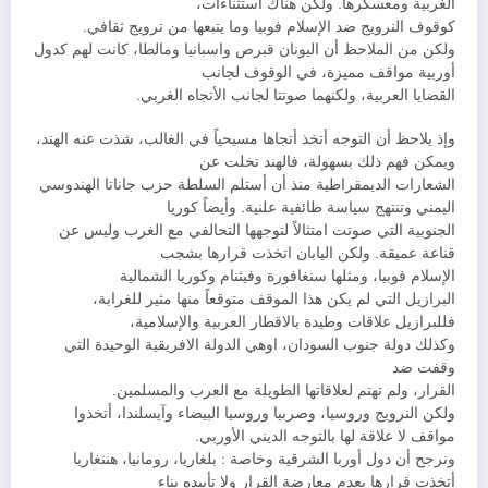
الغربية ومعسكرها. ولكن هناك أستثناءات،
كوقوف النرويج ضد الإسلام فوبيا وما يتبعها من ترويج ثقافي.
ولكن من الملاحظ أن اليونان قبرص واسبانيا ومالطا، كانت لهم كدول
أوربية مواقف مميزة، في الوقوف لجانب
القضايا العربية، ولكنهما صوتتا لجانب الأتجاه الغربي.
وإذ يلاحظ أن التوجه أتخذ أتجاها مسيحياً في الغالب، شذت عنه الهند،
ويمكن فهم ذلك بسهولة، فالهند تخلت عن
الشعارات الديمقراطية منذ أن أستلم السلطة حزب جاناتا الهندوسي
اليمني وتنتهج سياسة طائفية علنية. وأيضاً كوريا
الجنوبية التي صوتت امتثالاً لتوجهها التحالفي مع الغرب وليس عن
قناعة عميقة. ولكن اليابان اتخذت قرارها بشجب
الإسلام فوبيا، ومثلها سنغافورة وفيثنام وكوريا الشمالية
البرازيل التي لم يكن هذا الموقف متوقعاً منها مثير للغرابة،
فللبرازيل علاقات وطيدة بالاقطار العربية والإسلامية،
وكذلك دولة جنوب السودان، اوهي الدولة الافريقية الوحيدة التي
وقفت ضد
القرار، ولم تهتم لعلاقاتها الطويلة مع العرب والمسلمين.
ولكن النرويج وروسيا، وصربيا وروسيا البيضاء وآيسلندا، أتخذوا
مواقف لا علاقة لها بالتوجه الديني الأوربي.
ونرجح أن دول أوربا الشرقية وخاصة : بلغاريا، رومانيا، هننغاريا
أتخذت قرارها بعدم معارضة القرار ولا تأييده بناء