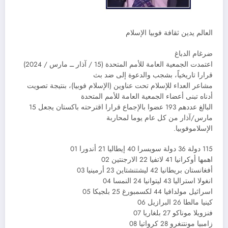
العالم يدين ثقافة فوبيا الإسلام
ضرغام الدباغ
اعتمدت الجمعية العامة للأمم المتحدة (15 / آذار ــ مارس / 2024)
قرارا تاريخياً، بشجب والدعوة إلى ضد بث
مشاعر العداء للإسلام تحت عناوين (الإسلام فوبيا)، بنتيجة تصويت
أدناه تبنى أعضاء الجمعية العامة للأمم المتحدة
البالغ عددهم 193 عضوا بالإجماع قرارا اقترحته باكستان يجعل 15
مارس/آذار من كل عام يوما لمحاربة
الإسلاموفوبيا.
115 دولة 36 دولة سويسرا 40 إيطاليا 21 أندورا 01
اهمها أوكرانيا 41 لاتفيا 22 الارجنتين 02
أفغانستان بريطانيا 42 ليشتنشتاين 23 أرمينيا 03
انغولا استراليا 43 ليتوانيا 24 النمسا 04
اسراثيل مولدافيا 44 لكسمبورغ 25 بلجيكا 05
كينيا مالطا 26 البرازيل 06
فنزويلا موناكو 27 بلغاريا 07
زامبيا مونتنغرو 28 كرواتيا 08