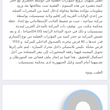
العمر يمتهنان ترويج المؤثرات العقلية في الوسط الحضري مع حجز
كمية معتبرة من هذه السموم ، القضية تمت معالجتها بعد ورود
معلومات مؤكدة مفادها محاولة إدخال كمية من المخدرات الصلبة
من إحدى الولايات الغربية إلى إقليم ولاية تيسمسيلت بواسطة
مركبة سياحية ، حيث تم تنشيط الجانب الإستعلاماتي مع إعداد خطة
محكمة مكنت من توقيف ذات المركبة بالمدخل الغربي لمدينة
تيسمسيلت و ذلك في حدود الساعة الرابعة (04:00)صباحا ، إذ و بعد
تفتيش المركبة تم حجز كمية من المؤثرات العقلية من نوع إكستازي
قدر عددها بـ 80 قرص مخزنة بالصندوق الداخلي للمركبة و 1955
قرص مخبأة بكيس بلاستيكي داخل محرك السيارة ، ليتم على إثرها
تحويل المشتبه فيهما رفقة المحجوزات إلى مقر المصلحة من أجل
استكمال للتحقيق ، هذا فيما تم إنجاز ملف قضائي ضد المتورطان و
تقديمهما أمام السيد وكيل الجمهورية لدى محكمة تيسمسيلت .
الطيب بونوة