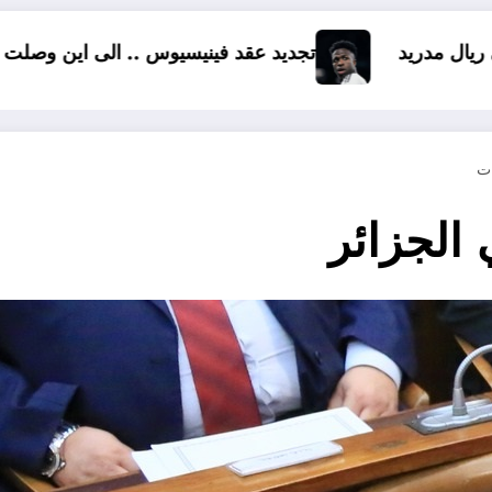
نيسيوس .. الى اين وصلت المفاوضات ؟
رشوة من الذهب
 الجزائر