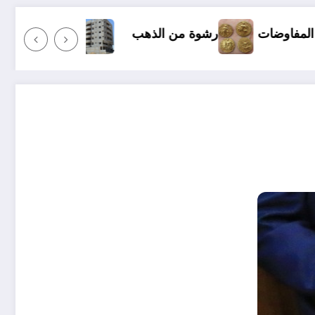
كل شيء عن شراء السكنات في الجزائر بقرض بنكي .. أو بالتقسيط