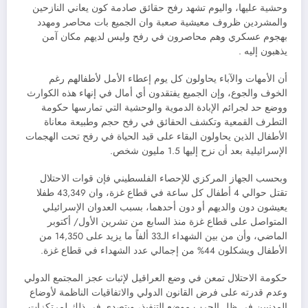
وحشية عليها، واليوم تشهد رفح حقائق صادمة كون يعاني النازحين
والمشردين ظروف معيشية صعبة وان الجميع بات محاصر ومهدد
بهجوم عسكري وهم محاصرون في رفح وليس لديهم مكان آمن
يذهبون إليه .
أن الأمهات والآباء يحاولون كل يوم إعطاء الأمل لأطفالهم رغم
الخوف والجوع، وإن الجميع يفتقدون أي أمال في إنهاء هذه الكوارث
ووضع حد لجرائم الإبادة الدموية والوحشية التي تمارسها حكومة
التطرف القمعية وتكشف الحقائق في رفح حجم وطبيعة معاناة
الأطفال الذين يحاولون البقاء على قيد الحياة في رفح تحت الهجمات
الإسرائيلية بعد أن نزح إليها 1.5 مليون شخص.
وبحسب الجهاز المركزي للإحصاء الفلسطيني فإن قوات الاحتلال
تقتل حوالي 4 أطفال كل ساعة في قطاع غزة، وان 43,349 طفلا
يعيشون دون والديهم أو دون أحدهما، بسبب العدوان الإسرائيلي
المتواصل على قطاع غزة منذ السابع من تشرين الأول/ أكتوبر
الماضي، وأن من بين الشهداء الـ33 ألفاً ما يزيد على 14,350 من
الأطفال ويشكلون 44% من إجمالي عدد الشهداء في قطاع غزة.
حكومة الاحتلال تمعن في وضع العراقيل لإثبات عجز المجتمع الدولي
وعدم قدرته على فرض القانون الدولي والاتفاقيات الناظمة لأوضاع
المدنيين في ظل الحرب موضع التنفيذ، ويتصدى في ذلك لمرتكزات