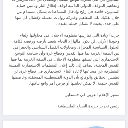
ومفاهيم الموقف الدولي الداعية لوقف إطلاق النار وتأمين حماية
المدنيين، خاصة في رفح وإدخال المساعدات بشكل مستدام من
خلال تفكيك تلك المفاهيم وفبركة روايات مضللة لإفشال كل منها
على حدة، بحيث لا تشكل جملة مفيدة .
حرب الإبادة التي تمارسها منظومة الاحتلال في محاولتها لإلغاء
وجودنا الأزلي، لن يكون مآلها إلا التحام شعبنا بأرضه ورفضه لكافة
الحلول السياسية المجزأة، ومحاولات الفصل السياسي والجغرافي
بين الضفة الغربية بما فيها القدس وقطاع غزة وأن سياسة التوسع
الاستعماري التي تطبقها منظومة الاحتلال في الضفة الغربية بما فيها
القدس المحتلة، يضاف إلى ذلك إعلان المنظمات الاستعمارية اليمينية
المتطرفة عن مساعيها لإعادة البناء الاستعماري في قطاع غزة، لن
تطمس الحقائق والوقائع بأن الدولة الفلسطينية المستقلة وعاصمتها
القدس حتمية، لا يمكن تجاهلها أو فرض أمر واقع ينافيها.
سفير الإعلام العربي في فلسطين
رئيس تحرير جريدة الصباح الفلسطينية