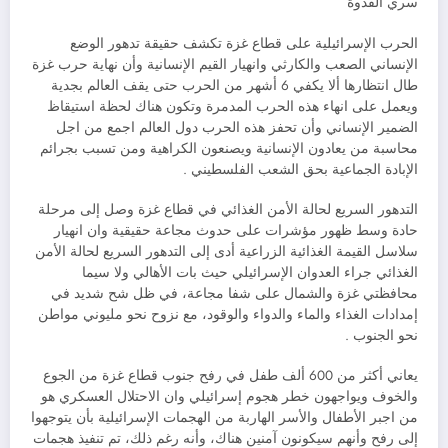
سري القدوة
الحرب الإسرائيلية على قطاع غزة تكشف حقيقة تدهور الوضع
الإنساني الصعب والكارثي وانهيار القيم الإنسانية وأن نهاية حرب غزة
طال انتظارها ألا يكفي 6 أشهر من الحرب حتى يقف العالم بجدية
ويعمل على انهاء هذه الحرب المدمرة وتكون هناك لحظة استيقاظ
الضمير الإنساني وأن تحفز هذه الحرب دول العالم اجمع من اجل
محاسبة من يعادون الإنسانية ويصنعون الكراهية ومن تسبب بجرائم
الإبادة الجماعية بحق الشعب الفلسطيني .
التدهور السريع لحالة الأمن الغذائي في قطاع غزة وصل إلى مرحلة
حادة وسط ظهور مؤشرات على حدوث مجاعة حقيقية وان انهيار
سلاسل القيمة الغذائية الزراعية أدى إلى التدهور السريع لحالة الأمن
الغذائي جراء العدوان الإسرائيلي حيث بات الأهالي ولا سيما
محافظتي غزة والشمال على شفا مجاعة، في ظل شح شديد في
إمدادات الغذاء والماء والدواء والوقود، مع نزوح نحو مليوني مواطن
نحو الجنوب .
يعاني أكثر من 600 ألف طفل في رفح جنوب قطاع غزة من الجوع
والخوف ويواجهون خطر هجوم إسرائيلي وان الاحتلال العسكري هو
من اجبر الأطفال والأسر الهاربة من الهجمات الإسرائيلية بأن يتوجهوا
إلى رفح وأنهم سيكونون آمنين هناك، وأنه رغم ذلك، تم تنفيذ هجمات