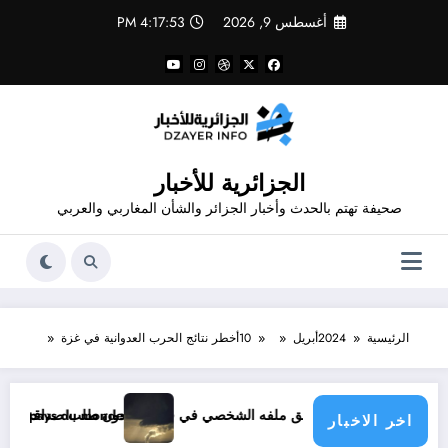
لتجاوز
أغسطس 9, 2026
4:17:53 PM
لى
لمحتوى
الجزائرية للأخبار
صحيفة تهتم بالحدث وأخبار الجزائر والشأن المغاربي والعربي
الرئيسية
2024
أبريل
10
أخطر نتائج الحرب العدوانية في غزة
صي في فيسبوك دون طلب صداقة .. الاطلاع على محتوى صفحة شخص اغلق ملفه الشخصي في فيسبوك دون طلب صداقة
tique menace les pays du monde
اخر الاخبار