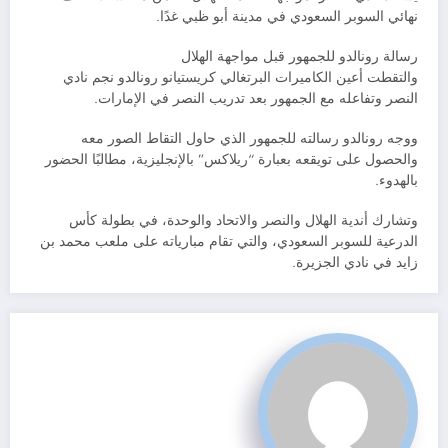
نهائي السوبر السعودي في مدينة أبو ظبي غدًا.
رسالة رونالدو للجمهور قبل مواجهة الهلال
والتقطت أعين الكاميرات البرتغالي كريستيانو رونالدو نجم نادي
النصر وتفاعله مع الجمهور بعد تدريب النصر في الإمارات.
ووجه رونالدو رسالته للجمهور الذي حاول التقاط الصور معه
والحصول على تويقعه بعبارة “ريلاكس” بالإنجليزية، مطالبًا الحضور
بالهدوء.
وتشارك أندية الهلال والنصر والاتحاد والوحدة، في بطولة كأس
الدرعية للسوبر السعودي، والتي تقام مبارياته على ملعب محمد بن
زايد في نادي الجزيرة.