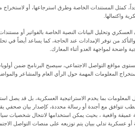
، كمثل المستندات الخاصة وطرق استرجاعها، أو لاستخراج معلو
ية واكتمالها.
العسكري وتحليل البيانات النصية الخاصة بالفواتير أو مستن
التأكد من توفر الإمدادات عند الحاجة، كما يساعد أيضاً في ت
ة واضحة لمواجهة العدو أثناء المعارك.
 مستوى مواقع التواصل الاجتماعي، سيصبح البرنامج ضمن أولو
تخراج المعلومات المهمة حول الرأي العام والمشاعر والمواض
ند هذا المستوى من تحليل المعلومات بما يخدم الاستراتيجية العسكرية، ب
 خطب تتوافق مع أجندة أو رسالة محددة، كإصدار بيان صحفي 
فة عميقة واقعية ، بحيث يمكن استخدامها لانتحال شخصيات سيا
 عسكرية تدلي ببيان يتم توزيعه على منصات التواصل الاجتم