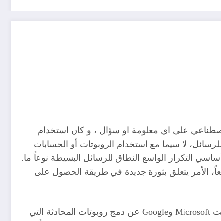
اصطناعي على اي معلومة او سؤال ، و كان استخدام
لجماعي للرسائل، لا سيما مع استخدام الروبوتات أو الحسابات
شكل أساسي التكرار الواسع النطاق للرسائل البسيطة نوعاً ما.
ط؟ لا طبعاً، الأمر يتعلق بثورة جديدة في طريقة الحصول على
من المؤكد أن حرب المعلومات لم تبدأ كما أريد الإعلان عنها من طرف الكبار، فقد بدأت منذ سنوات وتحديداً منذ أن أعلنت Microsoft وGoogle عن دمج روبوتات المحادثة التي