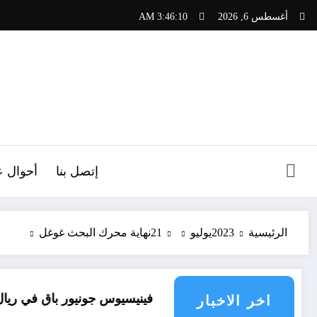
لتجاوز
أغسطس 6, 2026
3:46:11 AM
لى
لمحتوى
ص
إتصل بنا
أحوال ع
الرئيسية
2023
يوليو
21
نهاية محرك البحث غوغل
فينيسيوس جونيور باق في ريال مدريد
تجد
اخر الاخبار