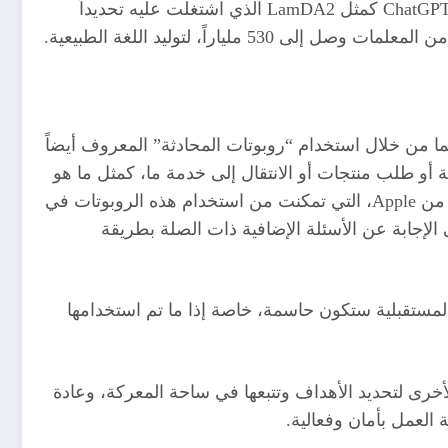
تنشئ نصاً في محرك البحث الخاص بهما BingGPT، وفي سنة 2020 استطاع عمالقة التكنولوجيا صناعة نماذج تحاكي الـ ChatGPT كمثل LamDA2 الذي اشتغلت عليه تحديداً
ا من خلال استخدام “روبوتات المحادثة” المعروف أيضاً
أو طلب منتجات أو الانتقال إلى خدمة ما، كمثل ما هو
موجود على وجه الخصوص على مواقع SNCF وOrange وFnac وIKEA وشركات أخرى كمثل Alexa من Amazon أو Siri من Apple، التي تمكنت من استخدام هذه الروبوتات في
إجابة عن الأسئلة الإضافية ذات الصلة بطريقة
لمستقبلية ستكون حاسمة، خاصة إذا ما تم استخدامها
لمصادر الأخرى لتحديد الأهداف وتتبعها في ساحة المعركة، وعادة
العمل بأمان وفعالية.