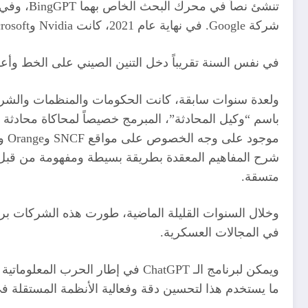
شركة Google. في نهاية عام 2021، كانت Nvidia وMicrosoft هي التي تفاخرت بتطوير نموذج اللغة الإنجليزية بأكبر عدد من المعلمات وصل إلى 530 ملياراً، لتوليد اللغة الطبيعية.
في نفس السنة تقريباً دخل التنين الصيني على الخط وأعلنت شركة Megatron-Turing عن إنش
ولعدة سنوات سابقة، كانت الحكومات والمنظمات والشركات
باسم “وكيل المحادثة”، المبرمج خصيصاً لمحاكاة محادثة 
شرح المفاهيم المعقدة بطريقة بسيطة ومفهومة من قبل جم
متسقة.
وخلال السنوات القليلة الماضية، طورت هذه الشركات برا
في المجالات العسكرية.
ويمكن لبرنامج الـ ChatGPT في إطا
ما يستخدم هذا لتحسين دقة وفعالية الأنظمة المستقلة في