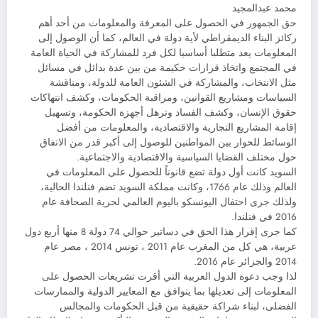
محمد عبدالمجيد
حق الجمهور في الحصول على المعرفة والمعلومات من أحد أهم
ركائز البناء الديمقراطي لأية دولة في العالم، كما أن الوصول إلى
المعلومات يعد متطلبا أساسيا لكل فرد للمشاركة في الحياة العامة
في المجتمع واتخاذ قرارات حكيمة من بين عدة بدائل في مسائل
مثل الانتخاب، والمشاركة في الشئون العامة للدولة، ومناقشة
السياسات ومشاريع القوانين، ومراقبة الحكومات، وكشف انتهاكات
حقوق الإنسان، وكشف الفساد وترهل أجهزة الحكومة، وتسهيل
إقامة المشاريع التجارية والاقتصادية، والمعلومات من أفضل
الوسائط للحوار بين المواطنين للوصول إلى أكبر قدر من الاتفاق
حول مختلف القضايا السياسية والاقتصادية والاجتماعية.
السويد كانت أول دولة تضع قانوناً للحصول على المعلومات في
العالم وذلك عام 1766، وكانت مملكة السويد تضم فنلندا الحالية،
ولذلك جرى احتفال اليونسكو باليوم العالمي لحرية الصحافة عام
2016 في فنلندا.
كما جرى إقرار هذا الحق في دساتير حوالي 74 دولة 8 منها أربع دول
عربية، هي كل من المغرب عام 2011 ، تونس 2014 ، مصر عام
2014 والجزائر عام 2016.
لذا وجب دعوة الدول العربية التي أقرت تشريعات الحصول على
المعلومات إلى تعديلها بما يتوافق مع المعايير الدولية والممارسات
الفضلى، لبناء شراكة حقيقية من قبل الحكومات والمجالس