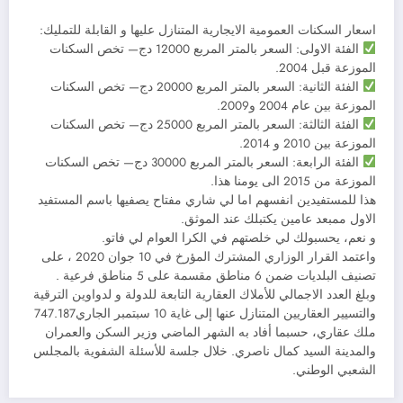
اسعار السكنات العمومية الايجارية المتنازل عليها و القابلة للتمليك:
الفئة الاولى: السعر بالمتر المربع 12000 دج— تخص السكنات
الموزعة قبل 2004.
الفئة الثانية: السعر بالمتر المربع 20000 دج— تخص السكنات
الموزعة بين عام 2004 و2009.
الفئة الثالثة: السعر بالمتر المربع 25000 دج— تخص السكنات
الموزعة بين 2010 و 2014.
الفئة الرابعة: السعر بالمتر المربع 30000 دج— تخص السكنات
الموزعة من 2015 الى يومنا هذا.
هذا للمستفيدين انفسهم اما لي شاري مفتاح يصفيها باسم المستفيد
الاول ممبعد عامين يكتبلك عند الموثق.
و نعم، يحسبولك لي خلصتهم في الكرا العوام لي فاتو.
واعتمد القرار الوزاري المشترك المؤرخ في 10 جوان 2020 ، على
تصنيف البلديات ضمن 6 مناطق مقسمة على 5 مناطق فرعية .
وبلغ العدد الاجمالي للأملاك العقارية التابعة للدولة و لدواوين الترقية
والتسيير العقاريين المتنازل عنها إلى غاية 10 سبتمبر الجاري747.187
ملك عقاري، حسبما أفاد به الشهر الماضي وزير السكن والعمران
والمدينة السيد كمال ناصري. خلال جلسة للأسئلة الشفوية بالمجلس
الشعبي الوطني.