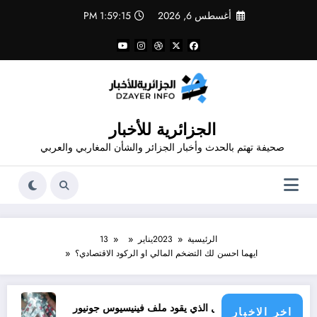
لتجاوز
أغسطس 6, 2026
1:59:16 PM
لى
لمحتوى
الجزائرية للأخبار
صحيفة تهتم بالحدث وأخبار الجزائر والشأن المغاربي والعربي
الرئيسية
2023
يناير
13
ايهما احسن لك التضخم المالي او الركود الاقتصادي؟
الرجل الذي يقود ملف فينيسيوس جونيور
قانون المؤثرات العقلية في الجزائر
اخر الاخبار