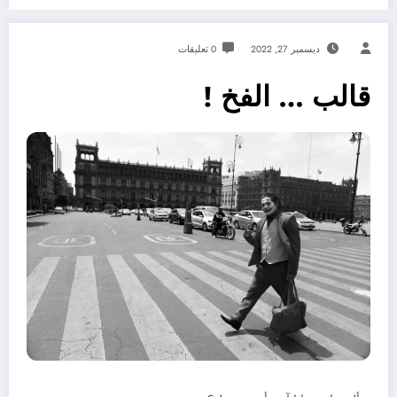
ديسمبر 27, 2022
0 تعليقات
قالب … الفخ !