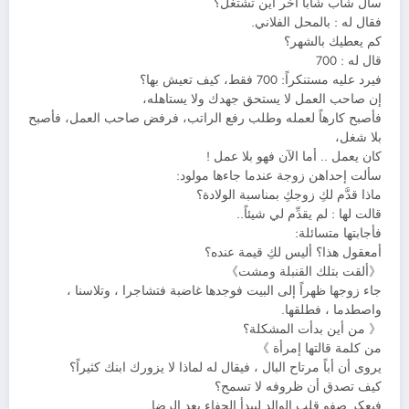
سأل شاب شابا آخر أين تشتغل؟
فقال له : بالمحل الفلاني.
كم يعطيك بالشهر؟
قال له : 700
فيرد عليه مستنكراً: 700 فقط، كيف تعيش بها؟
إن صاحب العمل لا يستحق جهدك ولا يستاهله،
فأصبح كارهاً لعمله وطلب رفع الراتب، فرفض صاحب العمل، فأصبح
بلا شغل،
كان يعمل .. أما الآن فهو بلا عمل !
سألت إحداهن زوجة عندما جاءها مولود:
ماذا قدَّم لكِ زوجكِ بمناسبة الولادة؟
قالت لها : لم يقدِّم لي شيئاً..
فأجابتها متسائلة:
أمعقول هذا؟ أليس لكِ قيمة عنده؟
‍‌‍‌‍‍‍‍‍‍‍‍‍‍‍‍‍‍‍‍‍‍‍‌《ألقت بتلك القنبلة ومشت》
جاء زوجها ظهراً إلى البيت فوجدها غاضبة فتشاجرا ، وتلاسنا ،
واصطدما ، فطلقها.
‍‌‍‍‍‍‍‍‍‍‍‍‍‍‍‍‍‍‍‍‍《 ‌‌من أين بدأت المشكلة؟
من كلمة قالتها إمرأة 》
يروى أن أباً مرتاح البال ، فيقال له لماذا لا يزورك ابنك كثيراً؟
كيف تصدق أن ظروفه لا تسمح؟
فيعكر صفو قلب الوالد ليبدأ الجفاء بعد الرضا.