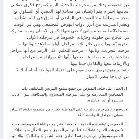
عن الحقيقة، وذلك من مخرجات الحداثة اليوم كنموذج فكري عقلاني
أساسها احترام قِيَم الإنسان في محاينةٍ لهذا العصر، أي التساوق مع
منجزاته وتطلّعاته لا العيش في الماضي أو الغرق في فقه السّلَف.
وتعتبر المدرسة من أبرز أدوات النهوض المجتمعي وهي في الوقت
نفسه الآليّة المناسبة والتي لا غنى عنها لتكوين الإنسان وتنمية مداركه
في الدفاع عن حقوقه وحرّياته، خصوصاً في مرحلته الأولى
الضروريّة، وذلك من خلال ثلاث مراحل: أولها – الإعداد وثانيها –
مرحلة التجريب، وثالثها – مرحلة التعليم، على الرغم من أنها مراحل
متداخلة وغير منفصلة عن بعضها وأنَّها تتمّ بموازاة بين مراحلها
وبالارتباط معها والتفاعل فيما بينها..
ولتقديم منهج تربوي جديد يقوم على اعتماد المواطنة أساساً، لا بدّ
من أن يأخذ بنظر الاعتبار:
العمل على حذف النصوص من جميع مناهج التدريس المختلفة، ذات
المضامين المتعارضة مع قيم المواطنة المتساوية والمتكافئة، سواء أكانت
مباشرة أو غير مباشرة.
وضع برنامج خاص بالتربية على المواطنة كجزء من منظومة حقوق الإنسان
يغطّي المراحل الدراسية كافّة.
الجمع بين كونيّة هذه الحقوق الجامعة للبشر مع مراعاة الخصوصيّة، بحيث
تكون هذه الأخيرة عاملاً إضافياً لتوسيع الحقوق وليس للتحلّل منها، فإنكار
الخصوصيّة يؤدّي إلى فرض نمط أحادي بزعم الشموليّة والعالميّة، والتشبّث