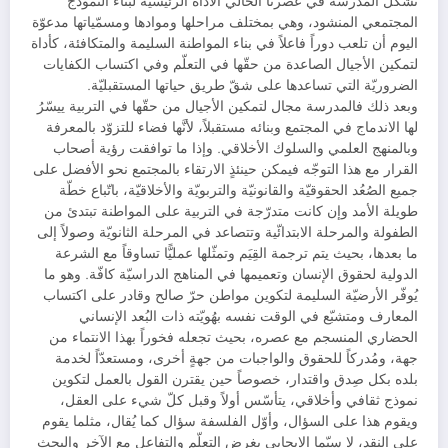
تُشكّل المدرسة في عصرنا الحالي الأداة الرئيسيّة لبناء النموذج
المجتمعي المنشود، وهي بمختلف مراحلها وموادها ومسمّياتها مدعوّة
اليوم أن تلعب دوراً فاعلاً في بناء المواطنة السليمة والمتكافئة، كأداة
لتمكين الأجيال الصاعدة من حقّها في التعلّم وفي اكتساب الكفايات
الضروريّة التي تساعدها على شقّ طريق حياتها المستقبليّة.
وبعد ذلك فالمدرسة مجال لتمكين الأجيال من حقّها في التربية ييسّرُ
لها الاندماج في المجتمع وبنائه مستقبلاً، لأنَّها فضاء للتزوّد بالمعرفة
وبالمنهج العلمي والسلوك الأخلاقي. وإذا ما توافقت رؤية أصحاب
القرار مع هذا التوجّه فيمكن حينئذٍ الارتقاء بالمجتمع نحو الأفضل على
جميع الصُعُد الحقوقيّة والقانونيّة والتربويّة والأخلاقيّة، باتّباع خطّة
طويلة الأمد وإن كانت متدرّجة في التربية على المواطنة تبتدئ من
الطفولة والمرحلة الابتدائّية وتتصاعد في المرحلة الثانويّة وصولاً إلى
ما بعدها، بحيث يتم ترجمة القِيَم وتمثّلها عمليًّا تساوقاً مع الشرعة
الدولية لحقوق الإنسان وتعميمها في المناهج الدراسيّة كافّة. وهو ما
يُوفّر الأرضيّة السليمة لتكوين مواطن حرّ صالح وقادر على اكتساب
المعارف ومتشبّع في الوقت نفسه بهُويّته ذات البُعد الإنساني
الحضاري المنسجم مع عصره، بحيث تجعله فخوراً بهذا الانتماء من
جهة، ومُدركاً للحقوق والواجبات من جهةٍ أخرى، ومستعدّاً لخدمة
بلده بكل صِدق واقتدار، خصوصاً حين يقترن القول بالعمل لتكوين
نموذج ثقافي وأخلاقي، يتأسّس أولاً وقبل كلّ شيء على العقل،
ويقوم هذا على السؤال، وأوّل الفلسفة سؤال كما يُقال، مثلما يقوم
على النقد، لا سيّما الايجابي بغرض التعلّم والتفاعل مع الآخر والبحث