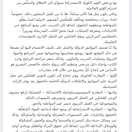
بها ورفض القِيَم الكونيّة (المشتركة) سيؤدّي إلى الانغلاق والتملّص من
احترام القِيَم العالميّة.
ولكي يكون مثل هذا الأمر ممكناً، فلا بدّ من تأهيل المعنيّين بذلك، خصوصاً
إعداد دورات متخصّصة ومكثّفة للمُعلّمين أنفسهم، لاسيّما فيما يتعلّق
بالمواطنة ومنظومة الحقوق، إضافة إلى التدريب على وضع المناهج عبر
الاحتياجات ومعرفة الحيثيّات، فيما يخصّ الكتب المدرسيّة ومروراً
بالمفتّشين المركزيّين وبقيّة العاملين في الحقل الإداري بالمؤسسات
التعليميّة.
ولا بُدّ تصنيف المواثيق الدوليّة والعمل على تكييف الانضمام إليها أو تنفيذها
في حال التوقيع عليها، ووضع مضامينها ومحتوياتها ضمن المراجع والمواد
التربويّة وعمليات التدريب والتكوين، ولذلك ينبغي مراجعة البرامج وجَرد
الكتب وإعداد دليل مرجعي وتنظيم أيّام تربويّة خاصّة، فالعنصر البشري هو
الأساس في إنجاح كلّ مشروع من خلال ثلاث مقاربات:
أوّلها – المقاربة القانونيّة، وهي تحتاج إلى تكوين قانوني للعاملين في حقل
التربية على المواثيق والاتفاقات الدوليّة الخاصة بالحقوق بعد توفر الإرادة
السياسيّة.
وثانيها – المقاربة السوسيوسيكولجيّة (الاجتماعيّة – النفسيّة) لرفع مستوى
الوعي للعاملين في الحقل التربوي وتبصيرهم بالمقومات الذاتيّة
والموضوعيّة في العمل التربوي لنشر قيم المواطنة والحق.
وثالثها – المقاربة الاستراتيجيّة أي وضع خطّة إدماجية للمواد المُتعلّقة
بالحقوق والحرّيات على المستويات المعرفيّة والوجدانيّة والسلوكيّة، وذلك
عبر وسائل حديثة مثل المسرح والسينما والرسم والفنون التشكيليّة
والوسائل الابداعيّة الأخرى، إضافةً إلى حقوق المرأة والطفل ومبادئ أولية
في الجوانب القانونية، ويُمكن الاستفادة من الإعلام والمجتمع المدني في