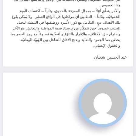
هذا الخصوص.
والأمر يتعلّق أوّلاً – بمجال المعرفة بالحقوق، وثانياً – اكتساب القِيَم
الحقوقيّة، وثالثاً – التطبيق أي مراعاتها في الواقع العملي. ولا يُمكن بلوغ
تلك الأهداف دون التكامل مع دَور الأُسرة ووظيفتها في التنشئة للجيل
الجديد، خصوصاً حين تتمكّن من ترسيخ قيمة المواطنة والتعايش مع الآخر
واحترام حق الاختلاف، والإقرار بالتنوّع والتعدّدية تساوقاً مع روح العصر بما
يحصّن ضدّ الجمود والتقليد ويفتح الآفاق للتفاعل بين الهُويّة الوطنيّة
والحقوق الإنساني.
عبد الحسين شعبان