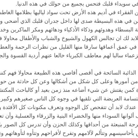
في سويداء قلبك فتحس بجميع من حولك في هذه الدنيا.
الفقراء في أديم هذه الأرض تحت سواد لياليها بظلامها الغاطش
ن في هذه البسيطة صدى لها داخل جدران قلبك الذي أضحى وعاء و
لبسطاء وهدوئهم وذكاء الأذكياء ودهائهم ومكر الماكرين وخد
ابد لك ان تجالس الكهول والشيوخ والشباب والأطفال محاولا فك
ول في عمق أعماقها سارقا منها القليل من نظرات الرحمة والعط
عماء سالبا لهم معاطف الكبرياء خالعا عنهم أردية القسوة وا
ة الذائبة السائحة في أقصى أقاصي هذه الطبيعة محاولا فهم كننه
ن أمورها وعلى كل شكل من أشكالها وعن كل حادثة من حوادث
ة كمن يفتش عن شيء أضاعه منذ زمن بعيد أو كالباحث المكتشف
الإبتسامة العريضة التي تلقيها في وجوه كل الناس صغيرهم وك
ندك لابد أن تتفحص كل الوجوه وتعرف مكنونات كل الأفئدة وك
ألوانها السوداء منها والخضراء البنية والزرقاء والعسلية وأن 
رحة المنبعثة من أحداقها وكذلك الحزن وأن تدرس كل الصور بإخت
أحاسيسهم وتتألم لآلامهم وتفرح لأفراحهم وتتأوه لتأوهاتهم