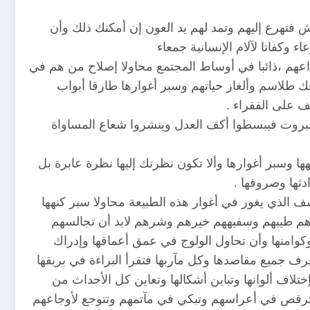
 فتهرع إليهم وتمد لهم يد العون إن أمكنك ذلك وأن
كفاتا لآلام الإنسانية جمعاء
اعهم ،ذائبا في أوساط المجتمع محاولا إصلاح من هم في
 طلاسم وألغاز حياتهم وسبر أغوارها طارقا أبواب
ف على الفقراء .
لجبروت فيبسطوا أكف العدل وينشروا شعاع المساواة
ها وسبر أغوارها وألا تكون نظرتك إليها نظرة عابرة بل
ها وصروفها .
 الذي يغور في أغوار هذه الطبيعة محاولا سبر كنهها
بيرهم طيبهم وسفيههم خيرهم وشرهم لابد أن تجالسهم
وامنها وأن تحاول الولوج في عمق أعماقها وإدراك
تعرف جميع مقاصدها وكل مآربها فتقرأ البراءة في بريقها
لاف ألوانها وتباين أشكالها وتعاين كل الأحداث من
 وترقص في أعراسهم وتبكي في مآتمهم وتتوجع لأوجاعهم