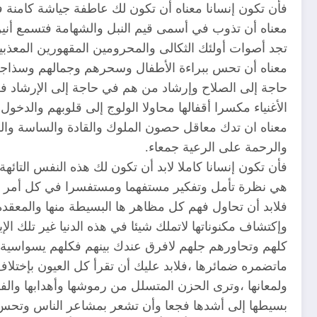
فأن تكون إنسانا معناه أن تكون لك عاطفة جياشة كامنة 
معناه أن تذوب في أسمى قيم النبل والشهامة فتسمع أنين 
تجد أصوات أولئك الثكالى والمحرومين المقهورين المعذبي
معناه أن تحس ببراءة الأطفال وسحرهم وجمالهم وسذاجة ا
حاجة إلى الصلاح وإرشاد من هم في حاجة إلى الإرشاد فل
الأغنياء مكسرا أقفالها محاولا الولوج إلى قلوبهم والدخ
معناه ان تدك معاقل حصون الملوك والقادة والساسة والز
والرحمة على الرعية جمعاء.
فأن تكون إنسانا كاملا لابد أن تكون لك هذه النفس التائه
هي نظرة تأمل وتفكير مستفهما ومستفسرا في كل أمر م
فلابد أن تحاول فهم كل مظاهر ها البسيطة منها والمعقد
وإكتشاف مكنوناتها لاتملك شيئا في هذه الدنيا غير تلك 
كلهم وتحاورهم جلهم لافرق عندك بينهم فكلهم يسواسية ع
ماتضمره ضمائرها ،فلابد عليك أن تقرأ كل العيون بإختلاف 
ولمعانها ،وترى الحزن المتسلل من رموشها وأهدابها والف
بسيطها إلى أشدها فجعا وأن تشعر بمشاعر الناس وتحس ب