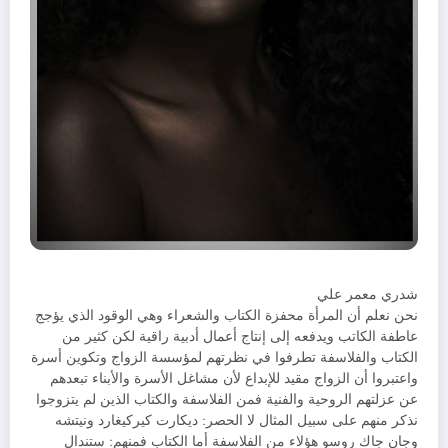
شدري معمر علي
نحن نعلم أن المرأة محفزة الكتاب والشعراء وهي الوقود الذي يؤجج
عاطفة الكاتب ويدفعه إلى إنتاج أعمال أدبية راقية لكن كثير من
الكتاب والفلاسفة تطرفوا في نظرتهم لمؤسسة الزواج وتكوين أسرة
واعتبروا أن الزواج مقيد للإبداع لأن مشاغل الأسرة والأبناء تبعدهم
عن عزلتهم الروحية والفنية فمن الفلاسفة والكتاب الذين لم يتزوجوا
نذكر منهم على سبيل المثال لا الحصر: ديكارت كيركيغارد ونيتشه
وجان جاك روسو هؤلاء من الفلاسفة أما الكتاب فمنهم: ستندال