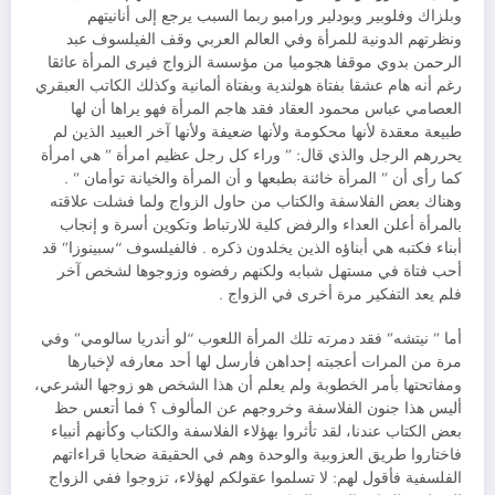
وبلزاك وفلوبير وبودلير ورامبو ربما السبب يرجع إلى أنانيتهم
ونظرتهم الدونية للمرأة وفي العالم العربي وقف الفيلسوف عبد
الرحمن بدوي موقفا هجوميا من مؤسسة الزواج فيرى المرأة عائقا
رغم أنه هام عشقا بفتاة هولندية وبفتاة ألمانية وكذلك الكاتب العبقري
العصامي عباس محمود العقاد فقد هاجم المرأة فهو يراها أن لها
طبيعة معقدة لأنها محكومة ولأنها ضعيفة ولأنها آخر العبيد الذين لم
يحررهم الرجل والذي قال: ” وراء كل رجل عظيم امرأة ” هي امرأة
كما رأى أن ” المرأة خائنة بطبعها و أن المرأة والخيانة توأمان ” .
وهناك بعض الفلاسفة والكتاب من حاول الزواج ولما فشلت علاقته
بالمرأة أعلن العداء والرفض كلية للارتباط وتكوين أسرة و إنجاب
أبناء فكتبه هي أبناؤه الذين يخلدون ذكره . فالفيلسوف “سبينوزا” قد
أحب فتاة في مستهل شبابه ولكنهم رفضوه وزوجوها لشخص آخر
فلم يعد التفكير مرة أخرى في الزواج .
أما ” نيتشه” فقد دمرته تلك المرأة اللعوب “لو أندريا سالومي” وفي
مرة من المرات أعجبته إحداهن فأرسل لها أحد معارفه لإخبارها
ومفاتحتها بأمر الخطوبة ولم يعلم أن هذا الشخص هو زوجها الشرعي،
أليس هذا جنون الفلاسفة وخروجهم عن المألوف ؟ فما أتعس حظ
بعض الكتاب عندنا، لقد تأثروا بهؤلاء الفلاسفة والكتاب وكأنهم أنبياء
فاختاروا طريق العزوبية والوحدة وهم في الحقيقة ضحايا قراءاتهم
الفلسفية فأقول لهم: لا تسلموا عقولكم لهؤلاء، تزوجوا ففي الزواج