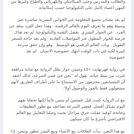
والطالب والمدرس وحتى الميكانيكي والكهربائي والطباخ وغيرها من
المهن اعتماد كامل على التكنولوجيا حسب إمكانياته.
لم يعد مصادر تجميع المعلومة عبر الحواس البشرية مباشرة عبر
وسيط وهو ما يعرف اليوم بالعالم الرقمنة . وهذا جعل الفرد يبتعد عن
الفرد . عن الحوار البشري. بفضل التقنية والتكنولوجيا. لم تعد هناك
فرصة للحوار المطول عبر المواصلات العادية . ولم تعد حاجة للسفر
الطويل . وبات العالم الرقمي هو الوسيط . وهو وإن حقق سرعة
كبيرة لكنه في ذات الوقت انتهك خصوصية الانسان . لم تعد
خصوصية.
في رواية فهرنهايت ٤٥١ وضمن حوار بطل الرواية مع شابة مراهقة
غيرت من نمط حياته، تقول له “نحن في عصر السرعة، لذلك أعتقد
أن المتسابقين محرمون من الاستمتاع ما على أطراف الطريق لأنهم
مشغولون فقط بالفوز والوصول أولا”.
مع ان الرواية كتبت قبل خمسين أو ستين عاماً لكنها تجعلنا نفهم
اليوم بشكل أفضل. فعصر السرعة تضاعف مع تطور التطبيقات
وجائحة كوفيد عملت حرق مراحل بحيث وصلنا التعامل مع العالم
الافتراضي بأسرع ما كان سيكون.
مع هذا التغير، بدأت العلاقات مع الأشياء ومع البشر تتطور وتتغير. إذا