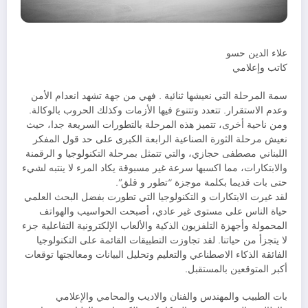
علاء الدين حسو
كاتب وإعلامي
سمة المرحلة التي نعيشها ثنائية . فهي من جهة تشهد انعدام الأمن
وعدم الاستقرار. تتعدد وتتنوع فيها الأزمات وكذلك الحروب بالوكالة.
ومن ناحية أخرى، تتميز هذه المرحلة بالتطورات السريعة جدا، حيث
نعيش مرحلة الثورة الصناعية الرابعة الكبرى على حد قول المفكر
اللبناني مصطفى حجازي، والتي تتمثل بمرحلة التكنولوجيا و الرقمنة
والابتكارات، مما اكسبها سرعة غير مسبوقة يكاد المرء لا ينتبه لشيء
حتى بات قديما بكلمة موجزة “تطور و قلق”.
لقد غيرت الابتكارات و التكنولوجيا التي تطورت بفضل البحث العلمي
حياة الناس على مستوى غير عادي، أصبحت الحواسيب والهواتف
المحمولة وأجهزة التلفزيون الذكية والألعاب الإلكترونية التفاعلية جزء
لا يتجزأ من حياتنا. لقد تجاوزت التطبيقات القائمة على التكنولوجيا
الفائقة الذكاء الاصطناعي والتعليم وتحليل البيانات ومعالجتها توقعات
أكبر المتوقعين بالمستقبل.
بات الطبيب والمهندس والفنان والاديب والمحامي والإعلامي