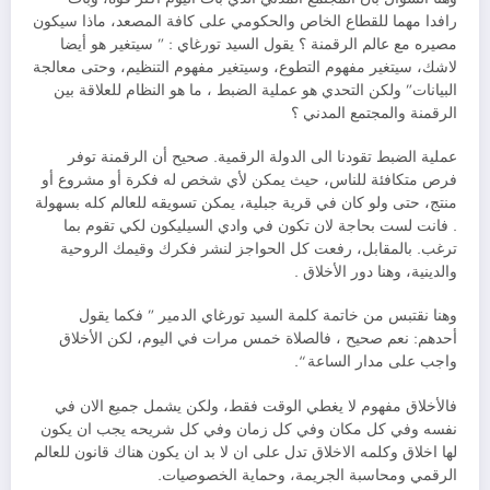
رافدا مهما للقطاع الخاص والحكومي على كافة المصعد، ماذا سيكون
مصيره مع عالم الرقمنة ؟ يقول السيد تورغاي : ” سيتغير هو أيضا
لاشك، سيتغير مفهوم التطوع، وسيتغير مفهوم التنظيم، وحتى معالجة
البيانات” ولكن التحدي هو عملية الضبط ، ما هو النظام للعلاقة بين
الرقمنة والمجتمع المدني ؟
عملية الضبط تقودنا الى الدولة الرقمية. صحيح أن الرقمنة توفر
فرص متكافئة للناس، حيث يمكن لأي شخص له فكرة أو مشروع أو
منتج، حتى ولو كان في قرية جبلية، يمكن تسويقه للعالم كله بسهولة
. فانت لست بحاجة لان تكون في وادي السيليكون لكي تقوم بما
ترغب. بالمقابل، رفعت كل الحواجز لنشر فكرك وقيمك الروحية
والدينية، وهنا دور الأخلاق .
وهنا نقتبس من خاتمة كلمة السيد تورغاي الدمير ” فكما يقول
أحدهم: نعم صحيح ، فالصلاة خمس مرات في اليوم، لكن الأخلاق
واجب على مدار الساعة “.
فالأخلاق مفهوم لا يغطي الوقت فقط، ولكن يشمل جميع الان في
نفسه وفي كل مكان وفي كل زمان وفي كل شريحه يجب ان يكون
لها اخلاق وكلمه الاخلاق تدل على ان لا بد ان يكون هناك قانون للعالم
الرقمي ومحاسبة الجريمة، وحماية الخصوصيات.