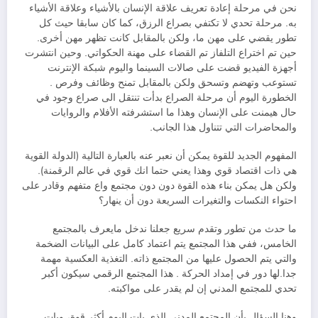
نحن في مرحلة إعادة تعريف علاقة الإنسان بالأشياء وعلاقة الأشياء
به. مرحلة تحدي لا تكتفي بصراع الرزق، كما كان سابقا حيث كل
تطور يقضي على مهن ما، ولكن بالمقابل كانت تظهر مهن أخرى.
حين تم اختراع التلفاز تم القضاء على مهنة الحكواتي. وحين انتشرت
أجهزة الفيديو قضت على صالات السينما واليوم شبكة الإنترنت
تستوعب وتهضم وتسحق ولكن بالمقابل تمنح وظائف وفرص .
الخطورة اليوم أن مرحلة الصراع بدأت تنتقل الى صراع وجود في
حال هيمنت على الإنسان وهذا ما استشرفته الأفلام والروايات
والمحاضرات التي تتناول هذا الجانب.
المفهوم الجديد للقوة يمكن أن نعبر عنه بالعبارة التالية (الدولة القوية
هي ذات اقتصاد قوي وهذا يعني حتما انك قوي في عالم الرقمنة).
ولكن هل يمكن بناء هذه القوة دون دون مجتمع واع متفهم وقادر على
احتواء النكسات والتغيرات السريعة دون أن ينهار؟
ما حدث من تطور وتقدم سريع جعلنا ندخل مايعرف بالمجتمع
الخامس، ففي هذا المجتمع يتم اعتماد كامل على البيانات الضخمة
والتي يتم الحصول عليها من المجتمع ذاته. التغذية العكسية مهمة
جدا.لها دور في إمداد الحركة . هذا المجتمع الرقمي سيكون أكبر
تحدي للمجتمع المدني إن لم يقدر على مواكبته.
وهنا السؤال بأن المجتمع المدني الذي بات اليوم أكثر قوة، وبات