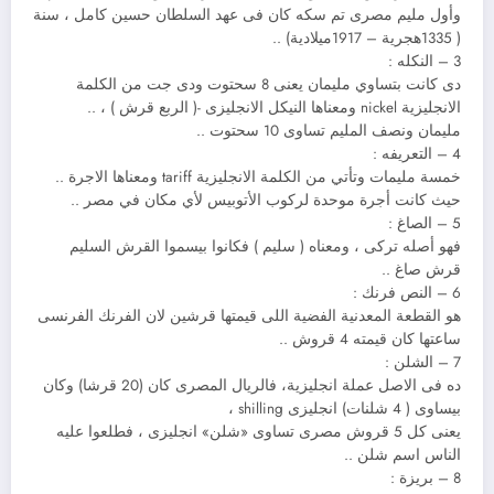
وأول مليم مصرى تم سكه كان فى عهد السلطان حسين كامل ، سنة
( 1335هجرية – 1917ميلادية) ..
3 – النكله :
دى كانت بتساوي مليمان يعنى 8 سحتوت ودى جت من الكلمة
الانجليزية nickel ومعناها النيكل الانجليزى -( الربع قرش ) ، ..
مليمان ونصف المليم تساوى 10 سحتوت ..
4 – التعريفه :
خمسة مليمات وتأتي من الكلمة الانجليزية tariff ومعناها الاجرة ..
حيث كانت أجرة موحدة لركوب الأتوبيس لأي مكان في مصر ..
5 – الصاغ :
فهو أصله تركى ، ومعناه ( سليم ) فكانوا بيسموا القرش السليم
قرش صاغ ..
6 – النص فرنك :
هو القطعة المعدنية الفضية اللى قيمتها قرشين لان الفرنك الفرنسى
ساعتها كان قيمته 4 قروش ..
7 – الشلن :
ده فى الاصل عملة انجليزية، فالريال المصرى كان (20 قرشا) وكان
بيساوى ( 4 شلنات) انجليزى shilling ،
يعنى كل 5 قروش مصرى تساوى «شلن» انجليزى ، فطلعوا عليه
الناس اسم شلن ..
8 – بريزة :