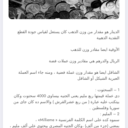
الدينار هو مقدار من وزن الذهب كان يستعل لقياس جودة القطع
النقدية الذهبية
الأوقية ايضا مقادر وزن للذهب
الريال والدرهم هي مقادير وزن عملات فضة
الشاقل ايضا هو مقدار وزن عملة فضية ، ومنه جاء اسم العملة
العبرية الشيكل أو الشاقل
1 – السحتوت :
دى عملة قيمتها ربع مليم يعنى الجنيه بيساوى 4000 سحتوت وكان
بيتكتب عليه عبارة ( من ربع عشرالقرش ) والاسم ده كان جاى من
سوريا وفلسطين ..
2 – المليم :
سموه كده على اسم الكلمة الفرنسية « Millieme» ،
بمعنى (جزء من ألف) ،وكان الجنيه المصرى بيحتوى على ألف مليم ،