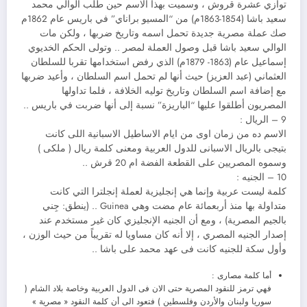
توازي عشرة قروش ، وسميت بهذا الاسم حين طلب الوالي محمد
سعيد باشا (1854-1863م) من “المسيو براناي” في باريس عام 1862م
صك عملة مصرية جديدة تحمل اسمه وتاريخ ضربها ، ولكن مات
الوالي سعيد باشا قبل وصول العملة لمصر .. وتولى الحكم الخديوي
إسماعيل عام (1863- 1879م) الذي رفض استخدامها تقربا للسلطان
العثماني (عبد العزيز) حيث أنها لم تحمل اسم السلطان ، وأعيد ضربها
مع إضافة اسم السلطان وتاريخ توليه الخلافة ، فلما تداولها
المصريون أطلقوا عليها “الباريزة” نسبة إلى أنها ضربت في باريس ..
9 – الريال :
الاسم ده من زمان اوى من ايام الاساطيل الاسبانية اللى كانت
بتيجى بالريال الاسبانى للدول العربية ومعنى كلمة ريال ( ملكى )
وسموه المصريين على القطعة الفضة ام 20 قرش ..
10 – الجنيه :
كلمة ليست عربية وإنما هي إنجليزية لعملة إنجلترا التي كانت
متداولة بها منذ أربعمائة عام مضت وهي Guinea .. (ينطق: جِني
بالجيم المصرية) ، ومع أن الجنيه الإنجليزي كان غير مستخدم عند
إصدار الجنيه المصري ، إلا أنه كان مساويا له تقريباً من حيث الوزن ،
وأول سكة للجنيه كانت فى عهد محمد على باشا ..
أما كلمة مصارى :
فهي ترمز للنقود المصرية حتى الان فى الدول العربية وخاصة بلاد الشام (
سوريا ولبنان والأردن وفلسطين ) فتعود الى أن كلمة النقود « مصرية »