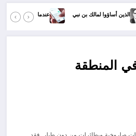
 بن نبي
عندما ترسل رسالة نصية إلى شخص ما وأنت غا
في المنطقة
مات صاروخية وبطائرات من دون طيار. فقد