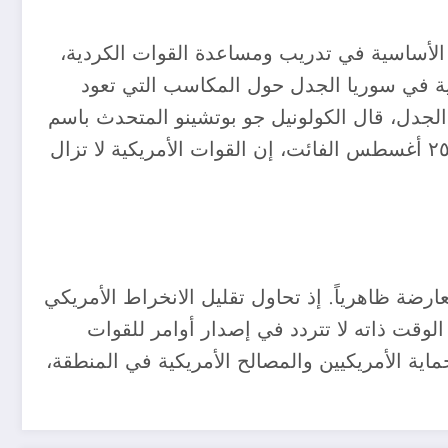
مريكي في سوريا وتتمثل مهمتهم الأساسية في تدريب ومساعدة القوات الكردية،
ية في سوريا الجدل حول المكاسب التي تعود
الجدل، قال الكولونيل جو بوتشينو المتحدث باسم
القيادة المركزية الأمريكية في بيان أُعلن فيه عن الهجمات العسكرية ضد المليشيات الموالية لإيران، في ٢٥ أغسطس الفائت، إن القوات الأمريكية لا تزال
ارضة ظاهرياً. إذ تحاول تقليل الانخراط الأمريكي
لوقت ذاته لا تتردد في إصدار أوامر للقوات
ة الأمريكيين والمصالح الأمريكية في المنطقة،