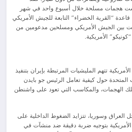
اق بست هجمات مسلحة خلال أسبوع واحد في شهر
ري، أن هجوماً صاروخياً استهدف قاعدة “القرية الخضراء” التابعة للجيش الأمريكي
طس الفائت، في أعمال عنف اندلعت بين الجيش الأمريكي ومسلحين مدعومين من
كونيكو” الأمريكية.
مريكية تتهم المليشيات المرتبطة بإيران بتنفيذ
 المتحدة حول كيفية تعامل الرئيس جو بايدن
ى تلك الهجمات، والمكاسب التي تعود على واشنطن
ل العراق وسوريا، تتزايد الضغوط الداخلية على
 الرئيس جو بايدن، في ٢٣ أغسطس الفائت، القوات الأمريكية بتوجيه ضربة دقيقة ضد منشآت في