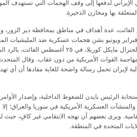
لإيراني لدفعها إلى وقف الهجمات التي تستهدف المواط
لمتعلقة بها ومخازن الذخيرة.
الجيش الأمريكي، في ٢٥ أغسطس الفائت، عدة أهداف في مناطق بمحافظة
فبراير ويونيو بشن هجمات عسكرية ضد المليشيات الم
سوريا. وقد توعد قائد القيادة المركزية الأمريكية الج
مهاجمة القوات الأمريكية من دون عقاب. وقال المتحدث 
ية لإيران تحمل رسالة واضحة للغاية مفادها أن أي تهد
استجابة الرئيس بايدن للضغوط الداخلية، وإصدار الأوا
المنشآت العسكرية الأمريكية في سوريا والعراق؛ إلا 
ية. ويرى بعضهم أن نهجه الانتقامي غير كافٍ، حيث لم 
ايات المتحدة في المنطقة.