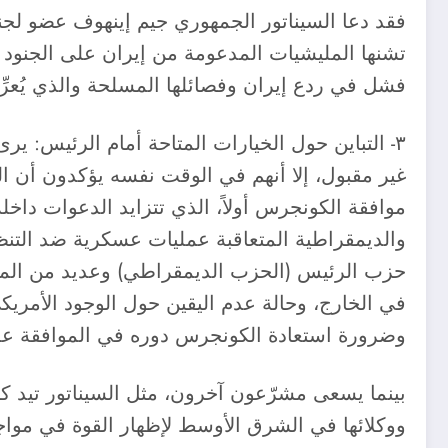
فقد دعا السيناتور الجمهوري جيم إينهوف عضو لجن
تشنها المليشيات المدعومة من إيران على الجنود ال
فشل في ردع إيران وفصائلها المسلحة والذي يُعرِّ
٣- التباين حول الخيارات المتاحة أمام الرئيس: 
غير مقبول، إلا أنهم في الوقت نفسه يؤكدون أن 
والديمقراطية المتعاقبة عمليات عسكرية ضد التنظيم
حزب الرئيس (الحزب الديمقراطي) وعديد من المشرّع
وضرورة استعادة الكونجرس دوره في الموافقة عل
بينما يسعى مشرّعون آخرون، مثل السيناتور تيد ك
ووكلائها في الشرق الأوسط لإظهار القوة في موا