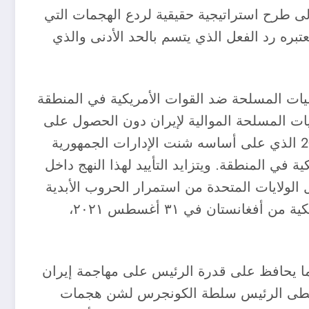
لى طرح استراتيجية حقيقية لردع الهجمات التي
تبره رد الفعل الذي يتسم بالحد الأدنى والذي
مليات المسلحة ضد القوات الأمريكية في المنطقة
ات المسلحة الموالية لإيران دون الحصول على
موافقة الكونجرس أولاً، الذي تتزايد الدعوات داخله لتعديل أو إلغاء التفويض العسكري لعامي 2001 و2002 الذي على أساسه شنت الإدارات الجمهورية
في المنطقة. ويتزايد التأييد لهذا النهج داخل
الولايات المتحدة من استمرار الحروب الأبدية
في الخارج، وحالة عدم اليقين حول الوجود الأمريكي في الشرق الأوسط بعد انسحاب جميع القوات الأمريكية من أفغانستان في ٣١ أغسطس ٢٠٢١،
بما يحافظ على قدرة الرئيس على مهاجمة إيران
ا يتخطى الرئيس سلطة الكونجرس لشن هجمات