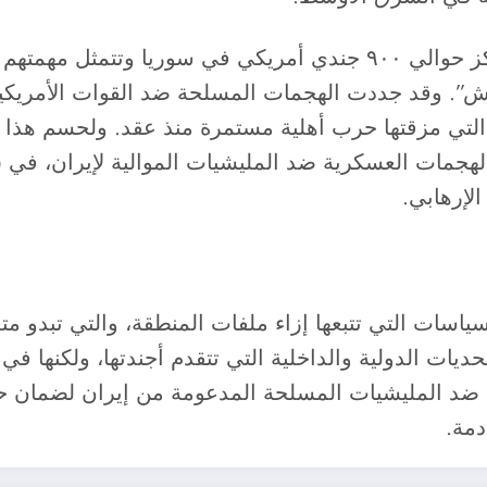
٦- الخلاف حول الوجود العسكري في سوريا: يتمركز حوالي ٩٠٠ جندي أ
داعش”. وقد جددت الهجمات المسلحة ضد القوات الأمريك
 التي مزقتها حرب أهلية مستمرة منذ عقد. ولحسم هذا 
لإرهابي.
ياسات التي تتبعها إزاء ملفات المنطقة، والتي تبدو متع
ت الدولية والداخلية التي تتقدم أجندتها، ولكنها في ا
د المليشيات المسلحة المدعومة من إيران لضمان حماي
دمة.