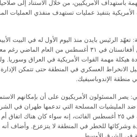
باستهداف الأمريكيين، من خلال الاستناد إلى صلاحياته
 الأمريكية بتنفيذ عمليات تستهدف منفذي العمليات الم
ة: تعهّد الرئيس بايدن منذ اليوم الأول له في البيت الأ
الأوسط. وبالفعل أمر بسحب القوات الأمريكية من أفغانستان في
ادة هيكلة مهمة القوات الأمريكية في العراق وسوريا. و
تقليل الانخراط العسكري في المنطقة حتى تتمكن الإدارة
ي منطقة الإندوباسيفيك.
ني: يصر المسئولون الأمريكيون على أن بإمكانهم الاستمر
جمات عسكرية ضد المليشيات المسلحة التي تدعمها طهران في
الخارجية الأمريكية فيدانت باتيل، في إفادة صحفية في ٢٥ أغسطس الفائت، إن
ة وشركائها للخطر في المنطقة لا يتزعزع. وأضاف أنه لا 
كية في الشرق الأوسط.