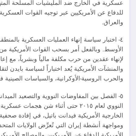
عسكرية في الخارج ضد المليشيات المسلحة المتهمة 
للدفاع عن الأمريكيين عبر توجيه القوات العسكرية
والعراق.
٤- اختبار سياسة إنهاء العمليات العسكرية بالمنطق
لإنهاء عقدين من حرب مكلفة مالياً وبشرياً، مع إع
والمنشآت الأمريكية يُعد اختباراً لسياسة بايدن ل
والحرب الروسية-الأوكرانية، والسياسات الصينية ف
٥- الفصل بين المفاوضات النووية والتصعيد الميدا
النووي لعام ٢٠١٥ حتى أثناء شن ه
ومواجهة أنشطة إيران التي تُعرِّض الولايات المتحد
الأمريكية للدفاع عن الأمريكيين والمصالح الأمري