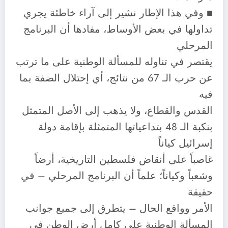
■ وفي هذا الإطار نشير إلى آراء خاطئة يجري
تداولها في بعض الأوساط، مفادها أن البرنامج
المرحلي
يقتصر في تناوله للمسألة الوطنية على ما ترتب
عن حرب الـ 67 من نتائج، أي إحتلال الضفة بما
فيه
القدس والقطاع، ولا يذهب إلى الأصل المتمثل
بنكبة الـ 48 بتداعياتها المتمثلة بإقامة دولة
إسرائيل كياناً
غاصباً على أنقاض فلسطين التاريخية، أرضاً
وشعباً وكياناً؛ علماً أن البرنامج المرحلي – في
حقيقة
الأمر وواقع الحال – يتطرق إلى جميع جوانب
المسألة الوطنية على كامل أرض الوطن في