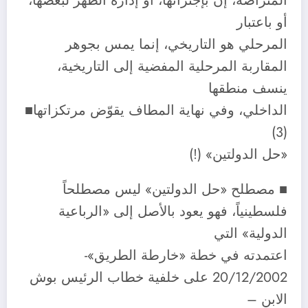
المتراصة، إن بإجتزائها، أو إدارة الظهر لبعضها،
أو باعتبار
المرحلي هو التاريخي، إنما يمس بجوهر
المقاربة المرحلية المفضية إلى التاريخية،
ينسف منطقها
الداخلي، وفي نهاية المطاف يقوّض مرتكزاتها■
(3)
«حل الدولتين» (!)
■ مصطلح «حل الدولتين» ليس مصطلحاً
فلسطينياً، فهو يعود بالأصل إلى «الرباعية
الدولية» التي
اعتمدته في خطة «خارطة الطريق»-
20/12/2002 على خلفية خطاب الرئيس بوش
الابن –