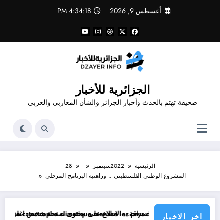
لتجاوز
أغسطس 9, 2026
4:34:20 PM
لى
لمحتوى
الجزائرية للأخبار
صحيفة تهتم بالحدث وأخبار الجزائر والشأن المغاربي والعربي
الرئيسية
2022
سبتمبر
28
المشروع الوطني الفلسطيني .. وراهنية البرنامج المرحلي
صداقة
La pire catastrophe climatique menace les 
الحرارة و الرياح و الأمطار و الوضعي
اخر الاخبار