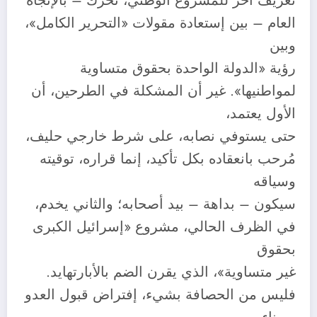
تعريف آخر للمشروع الوطني، تحرك – بالإتجاه
العام – بين إستعادة مقولات «التحرير الكامل»،
وبين
رؤية «الدولة الواحدة بحقوق متساوية
لمواطنيها». غير أن المشكلة في الطرحين، أن
الأول يعتمد،
حتى يستوفي نصابه، على شرط خارجي حليف،
مُرحب بانعقاده بكل تأكيد، إنما قراره، توقيته
وسياقه
سيكون – بداهة – بيد أصحابه؛ والثاني يخدم،
في الظرف الحالي، مشروع «إسرائيل الكبرى
بحقوق
غير متساوية»، الذي يقرن الضم بالأبارتهايد.
فليس من الحصافة بشيء، إفتراض قبول العدو