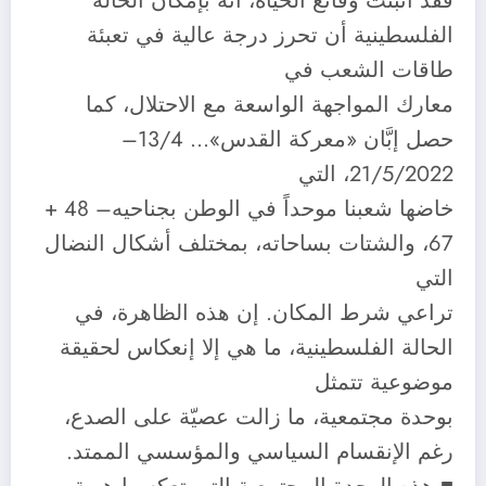
فقد أثبتت وقائع الحياة، أنه بإمكان الحالة
الفلسطينية أن تحرز درجة عالية في تعبئة
طاقات الشعب في
معارك المواجهة الواسعة مع الاحتلال، كما
حصل إبَّان «معركة القدس»… 13/4–
21/5/2022، التي
خاضها شعبنا موحداً في الوطن بجناحيه– 48 +
67، والشتات بساحاته، بمختلف أشكال النضال
التي
تراعي شرط المكان. إن هذه الظاهرة، في
الحالة الفلسطينية، ما هي إلا إنعكاس لحقيقة
موضوعية تتمثل
بوحدة مجتمعية، ما زالت عصيّة على الصدع،
رغم الإنقسام السياسي والمؤسسي الممتد.