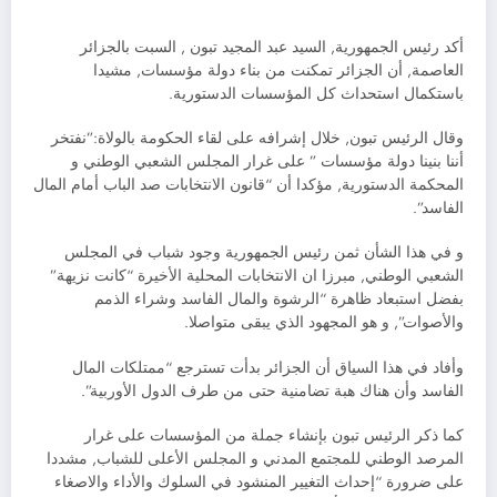
أكد رئيس الجمهورية, السيد عبد المجيد تبون , السبت بالجزائر
العاصمة, أن الجزائر تمكنت من بناء دولة مؤسسات, مشيدا
باستكمال استحداث كل المؤسسات الدستورية.
وقال الرئيس تبون, خلال إشرافه على لقاء الحكومة بالولاة:”نفتخر
أننا بنينا دولة مؤسسات ” على غرار المجلس الشعبي الوطني و
المحكمة الدستورية, مؤكدا أن “قانون الانتخابات صد الباب أمام المال
الفاسد”.
و في هذا الشأن ثمن رئيس الجمهورية وجود شباب في المجلس
الشعبي الوطني, مبرزا ان الانتخابات المحلية الأخيرة “كانت نزيهة”
بفضل استبعاد ظاهرة “الرشوة والمال الفاسد وشراء الذمم
والأصوات”, و هو المجهود الذي يبقى متواصلا.
وأفاد في هذا السياق أن الجزائر بدأت تسترجع “ممتلكات المال
الفاسد وأن هناك هبة تضامنية حتى من طرف الدول الأوربية”.
كما ذكر الرئيس تبون بإنشاء جملة من المؤسسات على غرار
المرصد الوطني للمجتمع المدني و المجلس الأعلى للشباب, مشددا
على ضرورة “إحداث التغيير المنشود في السلوك والأداء والاصغاء