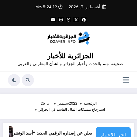
لتجاوز
أغسطس 9, 2026
8:24:19 AM
لى
لمحتوى
الجزائرية للأخبار
صحيفة تهتم بالحدث وأخبار الجزائر والشأن المغاربي والعربي
الرئيسية
2022
سبتمبر
26
استرجاع ممتلكات المال الفاسد في الجزائر
جرائم الاح
م قدور شاهد يعلن عن إصداره الرقمي الجديد “أسد الونشريس” تخليدا لنضال ال
اخر الاخبار