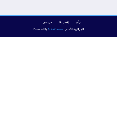
رأي
إتصل بنا
من نحن
الجزائرية للأخبار | Powered By
SpiceThemes