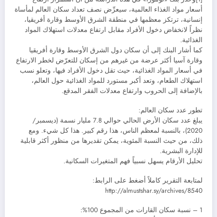
أسعار مواد الغذاء العالمية، سيعرِّض نصف تعداد سكان العالم لمأساة
إنسانية، ترتكز معظمها في منطقة الشرق الأوسط وقارة أفريقيا،
نظراً لانخفاض دخول الأفراد مقابل ارتفاع معدلات استهلاك المواد
الغذائية.
كما أشار البنك إلى أن سكان دول الشرق الأوسط وقارة أفريقيا
وقارة آسيا أكثر عرضة من غيرهم من إسكان للتعرّض لخطر الارتفاع
في أسعار المواد الغذائية، حيث تقل دخول الأفراد فيها، وتعلو نسب
استهلاك الطعام، وتعد أكبر مستورد للمواد الغذائية حول العالم،
بالإضافة إلى الحروب وارتفاع معدلات الفقر المدقع.
تطور عدد سكان العالم:
يبلغ عدد سكان الأرض الحالي حوالي 7.8 مليار نسمة (ديسمبر/
2020)، بالنسبة لمعظم الناس، هذا رقم كبير. هذا كل شيء. ومع
ذلك، من حيث النسبة المئوية، يمكن تقديرها من منظور أكثر قابلية
للإدارة البشرية.
تحليل الأرقام يسهل نسبياً فهم المتغيرات السكانية.
لمتابعة التقرير كاملاً أضغط على الرابط:
http://almustshar.sy/archives/8540
1 – نسبة سكان القارات من المجموع 100%: