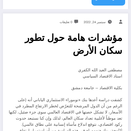
سبتمبر 24, 2022
0 تعليقات
مؤشرات هامة حول تطور
سكان الأرض
مصطفى العبد الله الكفري
استاذ الاقتصاد السياسي
بكلية الاقتصاد – جامعة دمشق
كشفت دراسة أعدها بنك «نومورا» الاستثماري الياباني أنه (على
الرغم من أن الدول المرشحة للتعرّض لخطر الارتفاع المطرد في
الأسعار، لا تشكل حصتها في الاقتصاد العالمي سوى جزء ضئيل، لكنها
تعد موطناً لأغلبية تعداد سكان العالم، لذلك وإن كنا نستبعد حدوث
ركود اقتصادي، نتوقع اندلاع مأساة إنسانية على نطاق عالمي).
[1]وحذر بنك «نومورا» في هذه الدراسة من أن استمرار ارتفاع