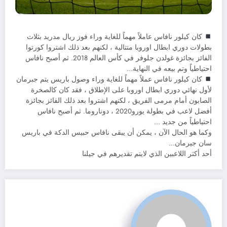
كان كيلور نافاس عاملاً مهماً للغاية وراء فوز ريال مدريد بثلاث
بطولات دوري ابطال اوروبا متتالية ، لكنهم بعد ذلك اشتروا كورتوا
الفائز بجائزة غولدن جلوفر في كأس العالم 2018. ثم أصبح نافاس
احتياطياً وتم بيعه في النهاية…
كان كيلور نافاس عملاً مهماً للغاية وراء وصول باريس يتم جبرمان
لأول نهائي دوري ابطال اوروبا على الإطلاق ، فقد كان كالصخرة
الصابون أمام مرمى الفريق ، لكنهم اشتروا بعد ذلك الفائز بجائزة
أفضل لاعب في بطولة يورو2020 ، دوناروما. ثم أصبح نافاس
احتياطياً من جديد …
وكما هو الحال الآن ، يمكن أن يبقى نافاس حبيس الدكة في باريس
سان جيرمان…
أحد أكثر اللاعبين الذي لايتم تقديرهم في جيلنا