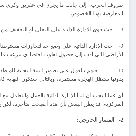
ظروف الحرب. إلى جانب ما يجري في عفرين وكري سبي و
المعارضة بهذا الخصوص.
8- حث قوى الإدارة الذاتية على التخلي أو التخفيف من منهجية الأمة الديمقراطية، في الوقت الذي يتم فيه زوال الوجود الكوردي من منطقته.
9- حث الإدارة الذاتية على وضع حد لتجاوزات مستوطنات 
الأراضي التي أدت إلى حصول تفاوت اقتصادي مرعب ما بين
10- حثهم بالعمل على تطوير البنية التحتية للمنطقة،
بدونها ستظل الهجرة مستمرة، وبالتالي ستكون النهاية كا
أي عمليا يجب أن تبدأ الإدارة الذاتية بالعمل والتعامل مع
المركزية. قد يظن البعض بأن هذه أصبحت متأخرة، لكن يم
2-
المسار الخارجي: