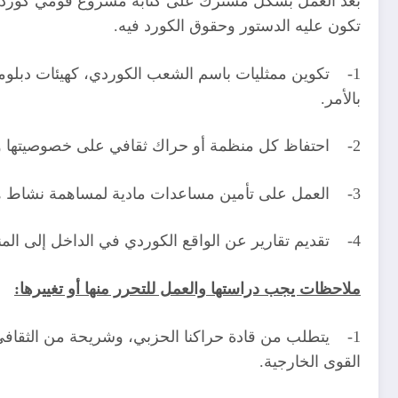
بعد العمل بشكل مشترك على كتابة مشروع قومي كوردي 
تكون عليه الدستور وحقوق الكورد فيه.
1- تكوين ممثليات باسم الشعب الكوردي، كهيئات دبلوم
بالأمر.
2- احتفاظ كل منظمة أو حراك ثقافي على خصوصيتها ونشاطاتها، لكن يجب ألا تعرض ذاتها باسم الشعب الكوردي.
3- العمل على تأمين مساعدات مادية لمساهمة نشاط هيئات الداخل والخارج، ويجب أن تكون من منظمات القوى الكبرى والتي لا تفرض إملاءاتها.
4- تقديم تقارير عن الواقع الكوردي في الداخل إلى المنظمات العالمية وحقوق الإنسان ووزارات الخارجية والسفارات، تحت أسم الهيئات التي تمثل الشعب الكوردي.
ملاحظات يجب دراستها والعمل للتحرر منها أو تغييرها:
1- يتطلب من قادة حراكنا الحزبي، وشريحة من الثقافي، 
القوى الخارجية.