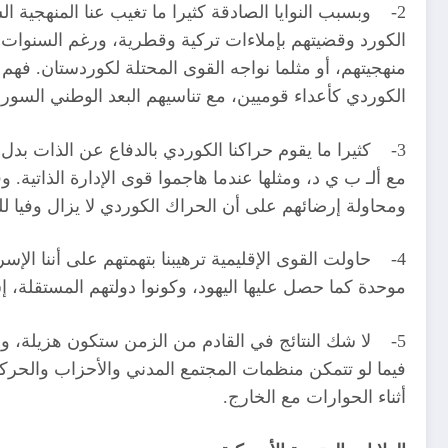
2- وبسبب النوايا الصادقة كثيرا ما تغيب عنا المنهجية
الكورد وقضيتهم بإملاءات تركية وقطرية، ورغم السنوات ا
منهجيتهم، أو مثلما نواجه القوى المحتلة لكوردستان. ف
الكوردي كأعداء قوميين، مع تناسيهم البعد الوطني السور
3- كثيرا ما يقوم حراكنا الكوردي بالدفاع عن الذات بدل
مع ألـ ب ي د، ومثلها عندما هاجموا قوى الإدارة الذاتية. 
ومحاولة إرضائهم على أن الحراك الكوردي لا يزال وفي
4- حاولت القوى الإقليمية ترهيبنا بتهمتهم على أننا الإس
موحدة كما حصل عليها اليهود، وكونوا دولتهم المستقلة، إ
5- لا شك النتائج في القادم من الزمن ستكون هزيلة، 
فيما لو تتمكن منظمات المجتمع المدني والأحزاب والح
أثناء الحوارات مع الخارج.