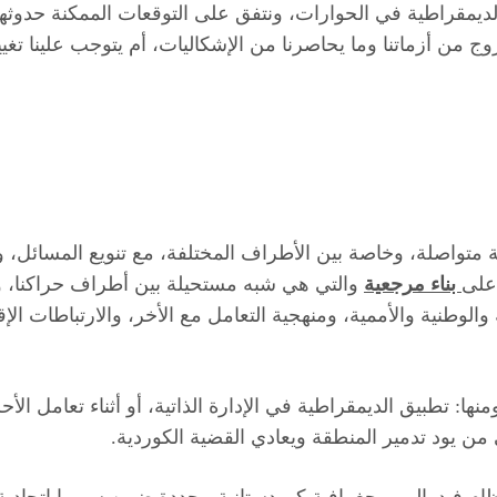
قراطية في الحوارات، ونتفق على التوقعات الممكنة حدوثها. و
ج من أزماتنا وما يحاصرنا من الإشكاليات، أم يتوجب علينا تغ
ة متواصلة، وخاصة بين الأطراف المختلفة، مع تنويع المسائل،
 على
بناء مرجعية
والتي هي شبه مستحيلة بين أطراف حراكنا، 
والوطنية والأممية، ومنهجية التعامل مع الأخر، والارتباطات ا
منها: تطبيق الديمقراطية في الإدارة الذاتية، أو أثناء تعامل
ن يود تدمير المنطقة ويعادي القضية الكوردية.
م فيدرالي وبجغرافية كوردستانية محددة ضمن سوريا اتحادية، 