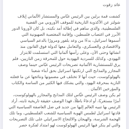
عائد زقوت
كشفت قمة برلين بين الرئيس عبّاس والمستشار الألماني إيلاف
شولتز عن الأكذوبة التاريخية للموقف الأوروبي من القضية
الفلسطينية، والذي ساهم في إطالة أمد نكبته، بل كان لأوروبا الدور
الأبرز في اغتصاب فلسطين، وإقامة المغتصبة الصهيونية التي
أسموها اسرائيل، بدءًا من وعد بلفور ومرورًا بالدعم السياسي
والاقتصادي والعسكري، والتعامل معها كدولة فوق القانون منذ
انشائها وحتى الآن، وعلى رأسها ألمانيا التي استسلمت للابتزاز
اليهودي، وكذلك للسردية اليهودية حول للمحرقة زمن النازيين، فلم
يرق للمستشارية الألمانية تصريحات الرئيس عبّاس حينما وصف
المجازر والمذابح التي ارتكبتها اسرائيل بحق أبناء شعبنا
بالهولوكوست، حيث أنها لا تختلف في مضمونها ونتائجها عن ما فعلته
النازية بمحرقة اليهود، والتي يشكك فيها الكثير من الساسة والكتاب
والمؤرخين الألمان .
لم يكن وصف الرئيس عبَّاس لتلك المذابح والمجازر بالهولوكوست،
أمرًا مستغربًا، أو ادعاءً باطلًا، فهذا الوصف حقيقة تاريخية ثابته، أراد
الرئيس بها تنبيه العالم إليها من جديد في ضل العاصفة السياسية التي
قادتها اسرائيل لطمس الهوية السياسية للشعب الفلسطيني، وما تلك
الهجمة الشرسة، والهيجان والالتجاج الاسرائيلي على تلك التصريحات
والتي لم ينكر فيها الرئيس الهولوكوست لهو امتداد لفكرة حصر