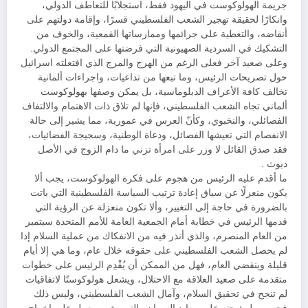
جريمة الهولوكوست في اليهود فقط، استجلابًا للتعاطف الدولي،
وانكارًا لحقيقة تهجير الشعب الفلسطيني قسرًا، وإقامة دولتهم على
أنقاضه، والتغطية على جرائمها وممارساتها القمعية، والخوف من
التشكيك في السردية الصهيونية التي فرضتها على المجتمع الدولي.
وعلى صعيد آخر فعلى الرغم من الهرج والمرج الذي افتعلته اسرائيل
حول تصريحات الرئيس، وما تبعها من تداعيات، واجراءات ألمانية
تخالف كافة الأعراف الدبلوماسية، بل يمكن وصفها بهولوكوست
ألماني تجاه الشعب الفلسطيني، فإنها لم تلاق ذات الاهتمام والالتفاف
الفصائلي، والنخبوي، وكأنّ العرس في عمورية، مما يشير إلى حالة
الانفصام التي تعيشها الفصائل، ودعاة الوطنية، وسحيجة الفضائيات،
فقد صدق القائل لا وزر على امرأة تزني ما دام الزوج في الأصل
ديوث .
ما أقدم عليه الرئيس من هجوم على فكرة الهولوكوست، يجب ألا
يكون منعزلًا عن سياق إعادة ترتيب السياسة الفلسطينية التي باتت
بالضرورة في حاجة إلى التغيير، وألا تكون منعزلة عن الرؤية التي
قدمها الرئيس في خطابة أمام الجمعية العامة للأمم المتحدة سبتمبر
من العام المنصرم، والذي أنذر فيه من الانفكاك من عملية السلام إذا
لم يحصل الشعب الفلسطيني على حقوقه خلال عام، وما هي إلا أيام
قليلة وينقضي العام، فهل من الممكن أن يُقْدِم الرئيس على خطوات
متقدمة على صعيد العلاقة مع الاحتلال، ويشعل هولوكوستًا لاتفاقيات
لم تنجح في تحقيق السلام، وآمال الشعب الفلسطيني، وليس ذلك