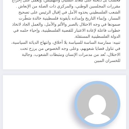
فحسب بل ذبحته على معابد النسيان والتهميش، ويعمل على إخراج
مقررات المجلسين الوطني، والمركزي ذات الصلة من الإنعاش .
الشعب الفلسطيني يحذوه الأمل في إقبال الرئيس على تصحيح
المسار، وإنماء التاريخ وإمداده بأيقونة فلسطينية خالدة سَطّرت
صمودها في وجه الاحتلال بالصبر والألم والأمل، والعمل الجاد لاتخاذ
خطوات فاعلة لإعادة الاعتبار للقضية الفلسطينية، وإحياء حلمه في
الدولة الفلسطينية المستقلة.
تنبيه: ممارسة الساسة للسياسة بلا أخلاق، وانتهاج الدياثة السياسية،
في تناول قضايا شعوبهم، وعلى وجه الخصوص من يرزح تحت
الاحتلال، تُعد من مدمرات الإنسان ومثبطات الشعوب، وجالبة
للخسران المبين