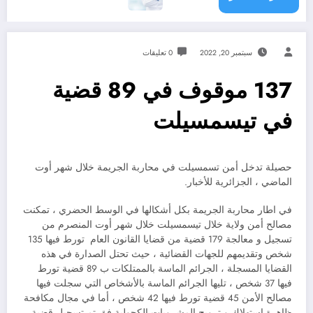
سبتمبر 20, 2022
0 تعليقات
137 موقوف في 89 قضية
في تيسمسيلت
حصيلة تدخل أمن تسمسيلت في محاربة الجريمة خلال شهر أوت
الماضي ، الجزائرية للأخبار.
في اطار محاربة الجريمة بكل أشكالها في الوسط الحضري ، تمكنت
مصالح أمن ولاية خلال تيسمسيلت خلال شهر أوت المنصرم من
تسجيل و معالجة 179 قضية من قضايا القانون العام تورط فيها 135
شخص وتقديمهم للجهات القضائية ، حيث تحتل الصدارة في هذه
القضايا المسجلة ، الجرائم الماسة بالممتلكات ب 89 قضية تورط
فيها 37 شخص ، تليها الجرائم الماسة بالأشخاص التي سجلت فيها
مصالح الأمن 45 قضية تورط فيها 42 شخص ، أما في مجال مكافحة
ظاهرة إستهلاك و ترويج المشروبات الكحولية فق تم تسجيل قضية