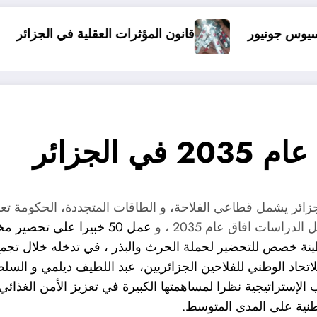
قانون المؤثرات العقلية في الجزائر
الذين أساؤو
الجزائر
سات افاق عام 2035 ، و
عمل 50 خبيرا على تحص
نة خصص للتحضير لحملة الحرث والبذر ، في تدخله خلال تجم
 العام للاتحاد الوطني للفلاحين الجزائريين، عبد اللطيف ديلمي و ا
الإستراتيجية نظرا لمساهمتها الكبيرة في تعزيز الأمن الغذائي
وطنية على المدى المتوسط.