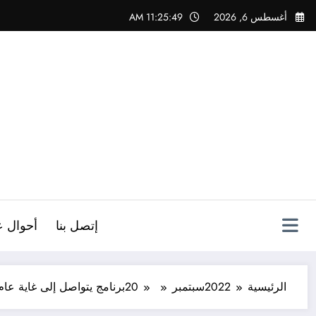
لتجاوز
أغسطس 6, 2026
11:25:50 AM
لى
لمحتوى
ص
إتصل بنا
أحوال ع
الرئيسية
2022
سبتمبر
20
برنامج يتواصل إلى غاية عام 2035 في الجزا