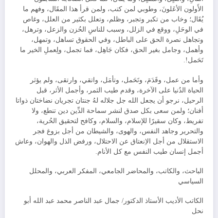
الأَولون الأعَلونَ، وطوبي لمن كتب، ولمن قرأ هذا المقَال، وفهم ما
يُقَال؛ وخاب من تكبر وتجبر، وظلم، وتعلل بكثير من العلل، وغاص
في الوحَلِ، ووقع في الزلل، وسبب للناسِ الحُزن والزعل، وترهل،
وتجاهل نصرة الحق على الباطل، وفي الحقوق تساهل، وتمهل،
وأهمل، وجامل بغير الحق، فكان جَاهِل، فما تجمل، ولِعملِ الخير ما
تَحَمل!.
وأما من عمل، وقَدَمَ، وتَحَمل، وتأمَل، واتقي، وارتقى، ولم يؤثر
الحياة الدُنيا على الآخرة، وقدم طيب الثمر، وأجمل الأثر، قبل
الرحيل، نرجو أن يجعل الله جل جلاله لهُ جنتان تجريان نضاختان ذواتا
أفنان؛ ولمن سعى بكل صدق لنشر سماحة الدِّين دين تنطع، ولا
تفريط، وكان سقيرًا للإسلام، والسلام، وكافح لتحقيق الحُرية،
والتحرير وجاهد النفس، والهوى، والشيطان من أجل بزوغ فجر
الاستقلال من أجل الاِنعتاق عن الاحتلال، ورفض الذل والهوان، وعاش
أجمل إنسان طيب النفس مع كل الأنام.
الباحث، والكاتب، والمحاضر الجامعي، المفكر العربي، والمحلل
السياسي
الكاتب الأديب الأستاذ الدكتور/ جمال عبد الناصر محمد عبد الله أبو
نحل