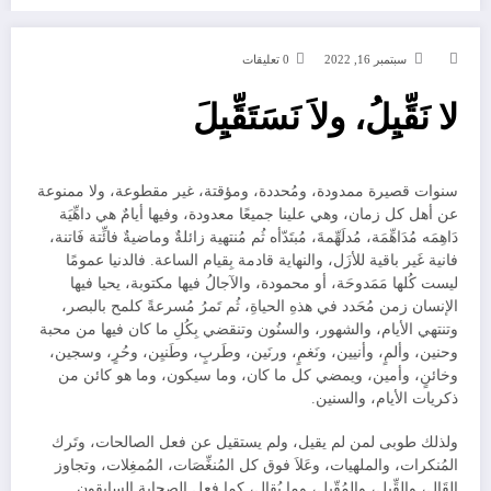
سبتمبر 16, 2022
0 تعليقات
لا نَقِّيِلُ، ولاَ نَسَتَقِّيِلَ
سنوات قصيرة ممدودة، ومُحددة، ومؤقتة، غير مقطوعة، ولا ممنوعة
عن أهل كل زمان، وهي علينا جميعًا معدودة، وفيها أيامٌ هي داهِّيَة
دَاهِمَه مُدَاهِّمَة، مُدلَهِّمةَ، مُبتَدّأه ثُم مُنتهية زائلةٌ وماضيةٌ فائِّتة فَاتنة،
فانية غَير باقية للأزَل، والنهاية قادمة بِقيام الساعة. فالدنيا عمومًا
ليست كُلها مَمَدوحَة، أو محمودة، والآجالُ فيها مكتوبة، يحيا فيها
الإنسان زمن مُحَدد في هذهِ الحياةِ، ثُم تَمرُ مُسرعةً كلمح بالبصر،
وتنتهي الأيام، والشهور، والسنُون وتنقضي بِكُلِ ما كان فيها من محبة
وحنين، وألمٍ، وأنيين، ونَغمٍ، ورنَين، وطَربٍ، وطَنيِن، وحُرٍ، وسجين،
وخائنٍ، وأمين، ويمضي كل ما كان، وما سيكون، وما هو كائن من
ذكريات الأيام، والسنين.
ولذلك طوبى لمن لم يقيل، ولم يستقيل عن فعل الصالحات، وتَرك
المُنكرات، والملهيات، وعَلاَ فوق كل المُنغِّصَات، المُمغِلات، وتجاوز
القَالِ، والقِّيِل، والمُقّيِل، وما يُقال، كما فعل الصحابة السابقون