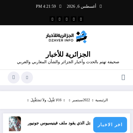
لتجاوز
أغسطس 6, 2026
4:21:59 PM
لى
لمحتوى
الجزائرية للأخبار
صحيفة تهتم بالحدث وأخبار الجزائر والشأن المغاربي والعربي
الرئيسية
2022
سبتمبر
16
لا نَقِّيِلُ، ولاَ نَسَتَقِّيِلَ
دول الأطراف
الرجل الذي يقود ملف فينيسيوس جونيور
قانون المؤثرات العقلية في الجزائر
اخر الاخبار