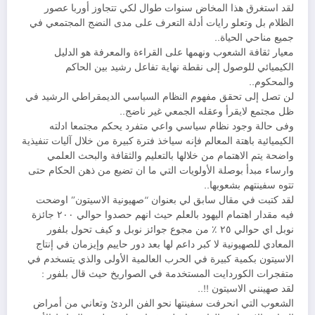
لقد استغرق هذا المخاض سنوات طوال لكي تتجاوز أوربا عصور
الظلام بل وتعلو رايات أدلة التعرف على مدى النضج المجتمعي في
جميع مناحي الحياة..
معيار ثقافة الشعوب ونهمها على القراءة والمعرفة هو الدليل
الكيميائي للوصول إلى نقطة نهاية تفاعل رشيد بين الحاكم
والمحكوم..
لن تصل إلى تحقق مفهوم النظام السياسي الديمقراطي الرشيد في
ظل مجتمع لايقرأ وعقله الجمعي غير ناضج..
وفى حالة وجود نظام سياسي واعي متفرد يحكم مجتمعا ادلته
الكيميائية باهتة المعالم فإنه سياخذ فترة كبيرة من خلال آليات تنفيذية
واضحة يتم الاهتمام من خلالها بالتعليم والثقافة والبحث العلمي
وارساء مبدأ بوصلة الأولويات التي ما ان تضيع من ذهن الحكام حتى
تتوه سفينتهم بشعوبها..
لقد كتبت في مقال سابق لي بعنوان “صهيونية الاسيتون” اوضحت
فيه مقدار اهتمام اليهود بالعلم حيث انهم حصدوا حوالي ٢٠٠ جائزة
نوبل اي حوالي ٢٥ ٪ من مجوع جوائز نوبل و كيف تحول بلفور
المعادي للصهيونية لا كبر داعم لها بعد دور حاييم وإيزمان في إنتاج
الاسيتون بكمية كبيرة في الحرب العالمية الأولى والذي يتسخدم في
متفجرات الكوردايت المستخدمة في الصواريخ حيث قال بلفور :
لقد صهينني الاسيتون !!..
الشعوب التي انحرفت سفينتها نحو الفن الردئ وتعاني من أمراض