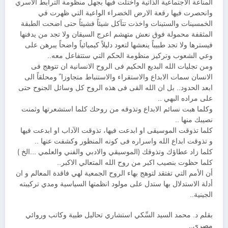
المناعة الاجتماعية الذاتية واختلت فيها بجهل منظومة الترابط الأسري
وانحصرت فيها رقعة الارض الخضراء الواعية التي ظهرت في
الخمسينات والستينات واخذت تتآكل شيئاً فشيئاً حتى اضحت الطبقة
المثقفة محمولة فوق نعش متهشم اعرج السيقان ولا تجد من يدفنها
فيسترها ولا تجد طبيباً ينعشها لتعود دليلاً كيميائياً واضحاً يبرهن على
وعي الشعوب وتركيز منظومة الحكم التي ستتفاعل معه..
ومن تجليات الله البديع الحكيم فى الروح الانسانية ان تتوهج فى
الانسان سمات الابداع والاستقراء والاستنباط متجاوزا ً ومحلقاً الى
ابعد الحدود.. بل ان الله القى فى هذه الروح كل وسائل الجنوح حتى
على مراده البهي ..
وكلما هبت نسائم الابداع وتذوقه من روحك كلما استشعرتها وثمنت
نصيبك منها ..
كلما تذوقت الموسيقى او ابدعت فيها، تذوقت الآداب او ابدعت فيها
و تذوقت ابداع الله واسراره فى كونه المنظور وكشفت عنها ..
كلما زاد عطاؤك وتذوقك (الموسيقي والادبي والفني والعلمي …الخ )
كلما حظوت بنصيب اكبر من روح الله المتعالي الاكبر..
أن الأمم التي تفتقد لتوهج بهاء الروح الجمعية لهي فاقدة المعالم و ان
أدلة الاستدلال بها ستدل على مولود انظمتها السياسية ومدي تركيبته
الجينية..
بقلم د. محمد السيد السِّكي استشاري تحاليل طبية وكاتب وروائي
مصري..