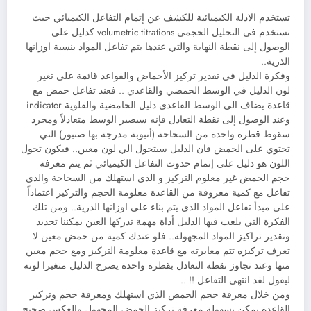
تستخدم الادلة الكيميائية للكشف عن إتمام التفاعل الكيميائي حيث
تستخدم في التحليل الحجمي volumetric titrations كدليل على
الوصول إلى نقطة النهاية والتي عندها يتم تفاعل المواد بنسبة اوزانها
الذرية..
وفكرة الدليل في تقدير تركيز الأحماض والقواعد قائمة على تغير
لون الدليل في الوسط الحمضي والقاعدي .. فعند تفاعل حمض مع
قاعدة يضاف الي الوسط القاعدي دليل الحامضية والقلوية indicator
وعند الوصول إلى نقطة التعادل فإنه سيصير الوسط متعادلاً ومجرد
سقوط قطرة واحدة من السحاحة (أنبوبة مدرجة بها صنبور) التي
تحتوي على الحمض فان الدليل سيتحول الي لون معين.. فيكون تحول
اللون هو دليل على إتمام حدوث التفاعل الكيميائي ثم يتم معرفة
حجم الحمض غير معلوم التركيز و الذي استهلك من السحاحة والذي
تفاعل مع كمية معروفة من القاعدة معلومة الحجم والتركيز اعتماداً
على مبدأ تفاعل المواد الذي يتم بناء على اوزانها الذرية.. ومن تلك
الفكرة التي يلعب فيها الدليل أداة مهمة تدركها العين يمكننا تحديد
وتقدير تراكيز المواد المجهولة.. فلو عندك كمية من حمض معين لا
تعرف تركيزه تتم معايرته مع قاعدة معلومة التركيز ومع حجم معين
منها وعند تجاوز نقطة التعادل بقطرة واحدة يصرخ الدليل متغيرا لونه
ليقول لقد انتهى التفاعل !! ..
ومن خلال معرفة حجم الحمض الذي استهلك ومعرفة حجم وتركيز
القاعدة يمكن بسهولة معرفة تركيز الحمض المجهول والعكس صحيح