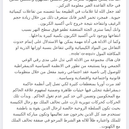
في حالة القاعدة الغير معلومة التركيز..
لقد جعل الله لنا علامات في الطبيعة بما تتضمنه من تفاعلات كيميائية
حيوية.. فمجرد تخمر الخبز فانك ستعرف ذلك من خلال زيادة حجم
الرغيف وانتفاخه نتيجة خروج ثاني أكسيد الكربون..
وانك أيضا سترى الجثة المتعفنة تطفو فوق سطح النهر بسبب
انتفاخها ووجود ثاني أكسيد الكربون بكمية كبيرة بداخلها..
وكما ان الادلة هي أداة مهمة يمكن بها الاستدلال على إتمام حدوث
التفاعل بين المواد الكيميائية والتي تتفاعل بنسبة اوزانها الذرية او
المكافئة المول mole´-or-equiv..
فان هناك مجموعة من الادلة التي تدل على مدى رقي الوعي
الجمعي وما يستتبعه من تطور في الانظمة السياسية الديمقراطية
للوصول إلى ناصية عقد اجتماعي رشيد مفعل من خلال منظومات
قانونية واجتماعية واقتصادية وسياسية..
لقد مرت أوربا بمنعطفات كثيرة لكي تصل إلى أنظمة حاكمة
ديمقراطية تتجلى فيها حيثيات ظاهرة وضمنية لمفهوم علاقة الحاكم
مع المحكومين وتضمن الي حد كبير عدم تغول الحاكم.. وبدأت تلك
الحركات كحركات تنويرية ثارت على تحالف الملك مع رجال الكنيسة
بحيث تكون السلطة الروحية خالصة لرجال الدين بقوة يد باطشة
تستخدم ضد كل الذين يخرجون ضد تعاليمها وتكون مباركة الكنيسة
للملك واعتباره ظلاً للاله هو الشرط المرجو في صفقة تحالف الملك
مع الكهنوت..