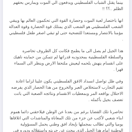
بينما يقتل الشباب الفلسطيني ويدفعون الي الموت ويمارس بحقهم
الظلم ..؟؟ !!
انها باختصار لعبة الموت وحضارة القوة التي تحكمون العالم بها ويبقي
الشعب الفلسطيني هو الشعب الذي يمتلك قوة الحضارة وقوة العدالة
مؤمنا بالانتصار ومستعدا للتضحية حتى لو تبقي اصغر طفل فلسطيني
.
هذا الجيل لم يصل الى ما يطمح فكانت كل الظروف تحاصره
والسلطة الفلسطينية بمحدوديه قدراتها لم تتمكن من حمايته ناهيك
على انقسام ينهش بلحمه ليعيش ملتحفا الارض وينظر الى السماء
قهرا .
وفي ظل تواصل انسداد الافق الفلسطيني يكون علينا لزاما اعادة
تقيم التجارب لاستخلاص العبر والخروج من هذا الحصار الذي يفرضه
الاحتلال بواقعه المر وبمعطيات الانقسام ونتائجه الصعبة التي باتت
تعصف بجيل بأكمله .
تحاصرنا تلك القضايا برغم من بعدنا عن الوطن فيلاحقني دائما هموم
ابناء شعبي لأكتب عن جزء من تلك المعاناة والمناشدات التي اتلاقاها
يوميا والتي تطالب بمجملها بإيجاد افق وطني يحمل المسؤولية
الوطنية امام هذا الجيل الذي يبحث عن حريته واستقلاله ودوره في