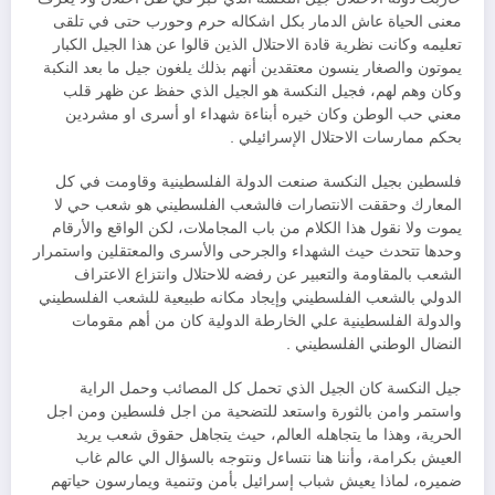
معنى الحياة عاش الدمار بكل اشكاله حرم وحورب حتى في تلقى
تعليمه وكانت نظرية قادة الاحتلال الذين قالوا عن هذا الجيل الكبار
يموتون والصغار ينسون معتقدين أنهم بذلك يلغون جيل ما بعد النكبة
وكان وهم لهم، فجيل النكسة هو الجيل الذي حفظ عن ظهر قلب
معني حب الوطن وكان خيره أبناءة شهداء او أسرى او مشردين
بحكم ممارسات الاحتلال الإسرائيلي .
فلسطين بجيل النكسة صنعت الدولة الفلسطينية وقاومت في كل
المعارك وحققت الانتصارات فالشعب الفلسطيني هو شعب حي لا
يموت ولا نقول هذا الكلام من باب المجاملات، لكن الواقع والأرقام
وحدها تتحدث حيث الشهداء والجرحى والأسرى والمعتقلين واستمرار
الشعب بالمقاومة والتعبير عن رفضه للاحتلال وانتزاع الاعتراف
الدولي بالشعب الفلسطيني وإيجاد مكانه طبيعية للشعب الفلسطيني
والدولة الفلسطينية علي الخارطة الدولية كان من أهم مقومات
النضال الوطني الفلسطيني .
جيل النكسة كان الجيل الذي تحمل كل المصائب وحمل الراية
واستمر وامن بالثورة واستعد للتضحية من اجل فلسطين ومن اجل
الحرية، وهذا ما يتجاهله العالم، حيث يتجاهل حقوق شعب يريد
العيش بكرامة، وأننا هنا نتساءل ونتوجه بالسؤال الي عالم غاب
ضميره، لماذا يعيش شباب إسرائيل بأمن وتنمية ويمارسون حياتهم