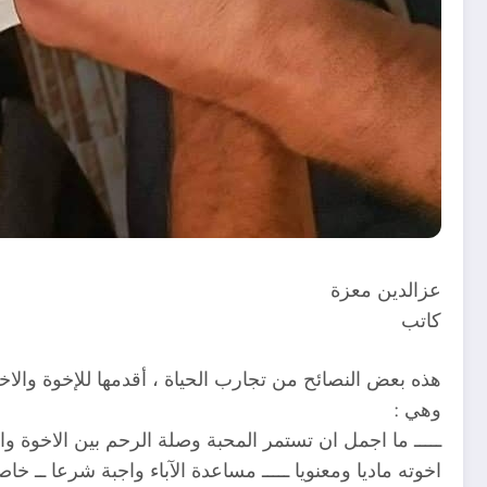
عزالدين معزة
كاتب
هذه بعض النصائح من تجارب الحياة ، أقدمها للإخوة والا
وهي :
ـــــ ما اجمل ان تستمر المحبة وصلة الرحم بين الاخوة 
اخوته ماديا ومعنويا ـــــ مساعدة الآباء واجبة شرعا ــ خ