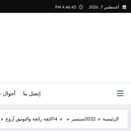
لتجاوز
أغسطس 7, 2026
4:46:46 PM
لى
لمحتوى
ص
إتصل بنا
أحوال ع
الرئيسية
2022
سبتمبر
14
الثقة رائعة والتوثيق أروع