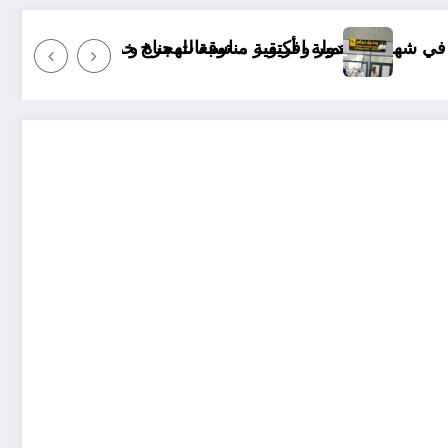
وقعات مناخ خريف 2026 الجزائر
يقية مناسبة للهجرة و مستقبلها كبير
“منريد الخبز وا