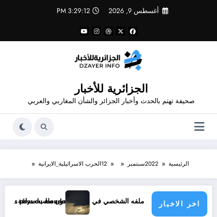
لتجاوز
أغسطس 9, 2026
3:29:12 PM
لى
لمحتوى
الجزائرية للأخبار
صحيفة تهتم بالحدث وأخبار الجزائر والشأن المغاربي والعربي
الرئيسية
2022
سبتمبر
12
الحرب الاسرائيلية_الايرانية
صي في فيسبوك دون طلب صداقة .. الاطلاع على محتوى صفحة شخص اغلق ملفه الشخصي في فيسبوك دون طلب صداقة
tique menace les pays du monde
اخر الاخبار