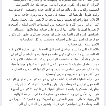
لايران، لا تعدو ان تكون عرض اعلامي موجه للداخل الاسرائيلي
لتطمينه والدليل على ذلك هو انه لو كانت جادة وحقيقية ، لاخذت منذ
وقت طويل طريقها الى التنفيذ في سرية تامة ودون حاجة تدعو
للاعلان عنها واحراج نفسها بالتهديد بحرب لا تقدر على تحمل تبعتها.
كما ان ايران من كثرة ما سمعته من التهديدات الاسرائيلية ، أصبحت
لا تعيرها اهتماما، طالما انها قادرة علي حماية مفاعلاتها ، وتمتلك
باسلحتها قدرة الرد الصاعقه على اي هجوم عسكري عليها، قد يكون
فوق طاقة اسرائيل على احتماله وتحسب له كل الحكومات
الاسرائيلية الف حساب
بالإضافة إلى ما سبق تواصل إسرائيل الضفط على الادارة الامريكية
الحالية بشان ما يجب ان يكون عليه موقفها، ومن الواضح أن ايران
تحمل مفاجآت مباغتة ضاعفت الرعب واربكت الحسابات الامريكية
حيث تتعامل بطريقة خاصة من خلال التطور عسكريا ونوويا وأمنيا،
والتحالف مع قوى عظمى صاعدة، ودعم اذرعها العسكرية الضاربة
في أكثر من دولة عربية وشرق أوسطية..
في الأيام القليلة الماضية كشفت ايران عن تمكنها من اختراق الهاتف
المحمول لرئيس الموساد ديفيد بارنيع للمرة الثانية، كذلك إجراء
مناورات عسكرية واسعة النطاق ناهيك عن تلكؤها لأكثر من أسبوع
عن الرد الأمريكي وما تضمنه من مقترحات على الصيغة النهائية
الأوروبية للاتفاق النووي المقترح مع أمريكا، وجاء ثمرة 16 شهرا من
المفاوضات غير المباشرة في فيينا، وتشير كل الدلائل ان الرد