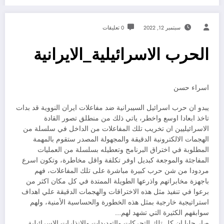
سبتمبر 12, 2022
0 تعليقات
الحرب الاسرائيلية_الايرانية
اسراء حسن
يبدو ان حرب اسرائيل السيبرانية ضد مفاعلات ايران النووية قد بدات
تاخذ ابعادا اوسع واخطر، ياتي ذلك من منطلق تصور القادة
الاسرائيليين ان تخريب تلك المفاعلات من الداخل في سلسلة من
الهجمات الالكترونية الدقيقة والمجهولة المصدر ستقوم بالمهمة
المطلوبة في اختراق البرنامج وتعطيله بسلسلة من العمليات
المفاجئة والموجعة كبديل اوفر تكلفة واقل مخاطرة، وتكون اسرع
مردودا من شن حرب كبيرة مباشرة على تلك المفاعلات، فهم
باجهزة مخابراتهم واذرعها الطويلة الممتدة في كل مكان اكثر من
برعوا في تنفيذ مثل هذه الاختراقات والهجمات الدقيقة علي اهداف
استراتيجية خارجية بمثل هذه الخطورة والحساسية الأمنية، ولهم
سوابقهم الكثيرة التي تشهد لهم…
صار جليا ان كل تلك التحركات والتهديدات والانذارات الاسرائيلية